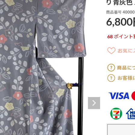
り 青灰色
商品番号
40000
6,800
68
ポイント