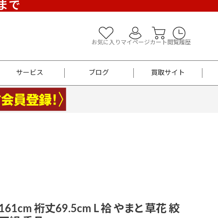
)まで
お気に入り
マイページ
カート
閲覧履歴
サービス
ブログ
買取サイト
よくあるご質問
お買い物診断
半幅帯
帯留め
お召
男性用帯
着物帯
新品
セット
袴
男性用
61cm 裄丈69.5cm L 袷 やまと 草花 絞