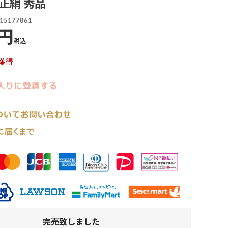
 正絹 秀品
15177861
税込
獲得
完売致しました