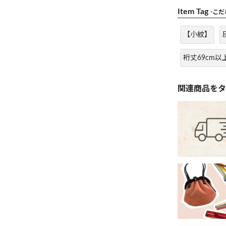
Item Tag
-こ
【小紋】
裄丈69cm以