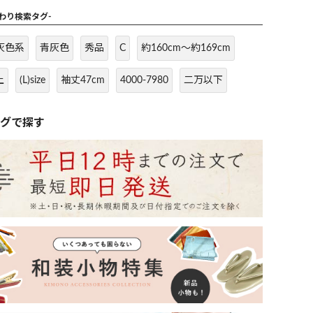
だわり検索タグ-
灰色系
青灰色
秀品
C
約160cm～約169cm
上
(L)size
袖丈47cm
4000-7980
二万以下