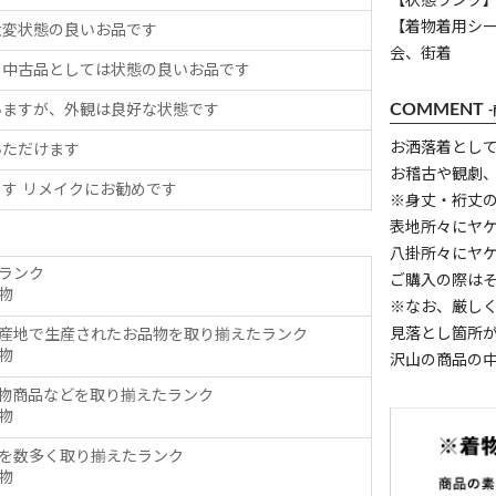
【状態ランク】
【着物着用シ
大変状態の良いお品です
会、街着
、中古品としては状態の良いお品です
COMMENT
いますが、外観は良好な状態です
お洒落着とし
いただけます
お稽古や観劇
す リメイクにお勧めです
※身丈・裄丈
表地所々にヤ
八掛所々にヤ
ランク
ご購入の際は
物
※なお、厳し
見落とし箇所
産地で生産されたお品物を取り揃えたランク
物
沢山の商品の
物商品などを取り揃えたランク
物
を数多く取り揃えたランク
物