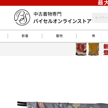
最大
新着
着物
帯
お客様に届くまで
商品お取り寄せサービ
ご注文方法のご案内
お着物がにおう時の対
和装バッグ
訪問着
袋帯
名古屋帯
振袖
反物
梱包方法のご案内
江戸小紋
紬