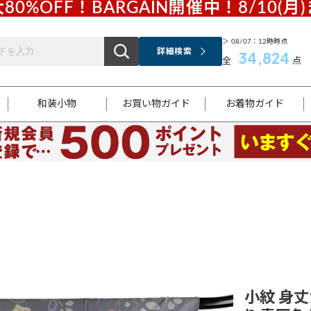
80%OFF！BARGAIN開催中！8/10(月
＞ 08/07：12時時点
詳細検索
34,824
全
点
和装小物
お買い物ガイド
お着物ガイド
ス
お支払いについて
はじめてのお着物ガイド
新規会員登録
着物知識
スタッフブログ
サイズ案内
着物参考サイズ/採寸について
和色チャート集
お問い合わせ
処法
ご返品について
メールマガジンのご登録
着物販売方法について
関連サイト一覧
袋名古屋帯
黒留袖
帯締め
開き名
色留袖
帯揚げ
古屋帯
付下げ
帯締め
丸帯
色無地
作り帯
着物
配送について
商品ランクについて(当店基準)
帯揚げセット
ショール
小紋
浴衣
襦袢
和装コート
小紋 身丈1