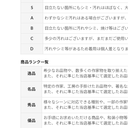
S
目立たない箇所にもシミ・汚れはほぼなく、
A
わずかなシミ汚れはある場合がございますが
B
目立たない箇所に汚れやシミ、焼け等はござ
C
多少の汚れはございますが、まだまだご使用
D
汚れやシミ等があるため着用は個人差となりま
商品ランク一覧
希少なお品物や、数多くの作家物を取り揃えた
逸品
また、それに準じた当店基準にて選定したお品
特定の作家、工房の手掛けたお品物や、著名な
名品
また、それに準じた当店基準にて選定したお品
様々なシーンに対応できる種別や、一部の作家
秀品
また、それに準じた当店基準にて選定したお品
お手頃にお求めいただける商品や、和装小物等
優品
また、それに準じた当店基準にて選定したお品