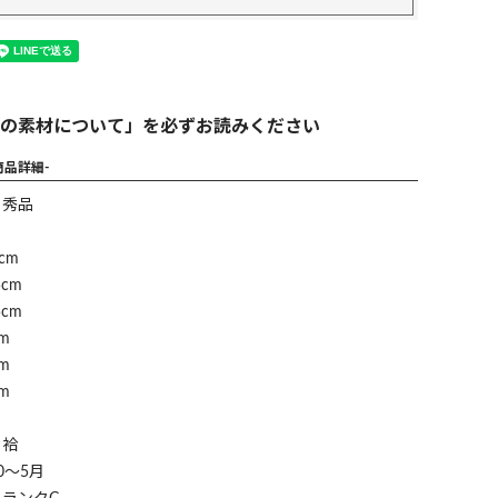
の素材について」を必ずお読みください
商品詳細-
】秀品
cm
cm
cm
m
m
m
】袷
0～5月