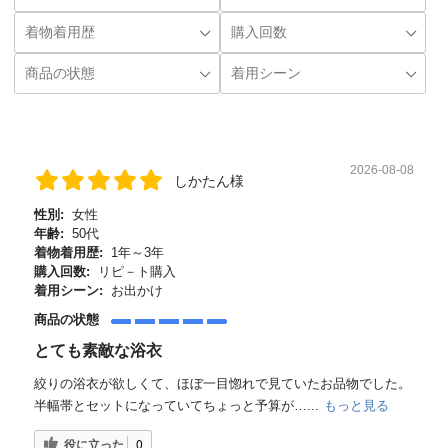
2026-08-08
しかたん様
性別:
女性
年齢:
50代
着物着用歴:
1年～3年
購入回数:
リピ－ト購入
着用シーン:
お出かけ
商品の状態
とても素敵な浴衣
絞りの浴衣が欲しくて、ほぼ一目惚れで見ていたお品物でした。
半幅帯とセットになっていてちょっと予算が…...
もっと見る
役に立った
0