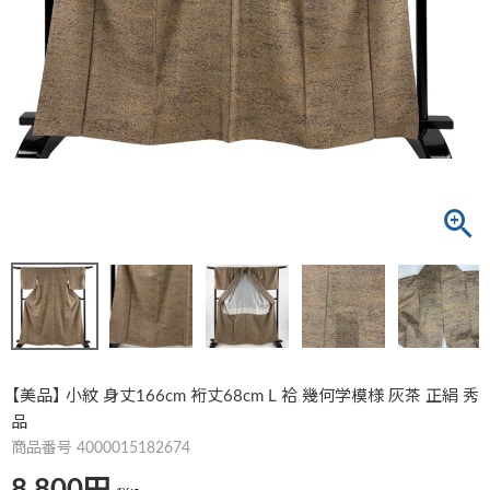
【美品】 小紋 身丈166cm 裄丈68cm L 袷 幾何学模様 灰茶 正絹 秀
品
商品番号
4000015182674