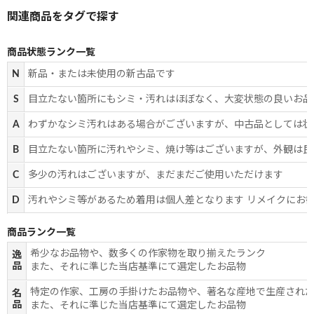
商品状態ランク一覧
N
新品・または未使用の新古品です
S
目立たない箇所にもシミ・汚れはほぼなく、大変状態の良いお品
A
わずかなシミ汚れはある場合がございますが、中古品としては状
B
目立たない箇所に汚れやシミ、焼け等はございますが、外観は良
C
多少の汚れはございますが、まだまだご使用いただけます
D
汚れやシミ等があるため着用は個人差となります リメイクにお
商品ランク一覧
希少なお品物や、数多くの作家物を取り揃えたランク
逸
品
また、それに準じた当店基準にて選定したお品物
特定の作家、工房の手掛けたお品物や、著名な産地で生産され
名
品
また、それに準じた当店基準にて選定したお品物