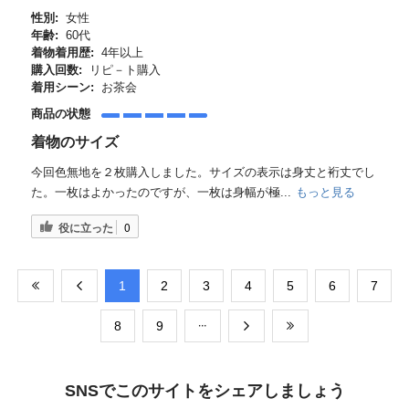
性別:
女性
年齢:
60代
着物着用歴:
4年以上
購入回数:
リピ－ト購入
着用シーン:
お茶会
商品の状態
着物のサイズ
今回色無地を２枚購入しました。サイズの表示は身丈と裄丈でし
た。一枚はよかったのですが、一枚は身幅が極...
もっと見る
役に立った
0
​1
​2
​3
​4
​5
​6
​7
​8
​9
SNSでこのサイトをシェアしましょう