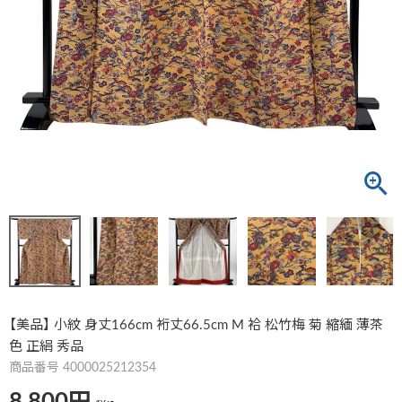
【美品】 小紋 身丈166cm 裄丈66.5cm M 袷 松竹梅 菊 縮緬 薄茶
色 正絹 秀品
商品番号
4000025212354