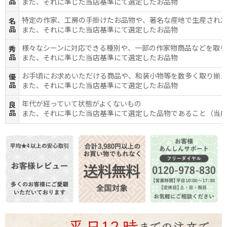
品
また、それに準じた当店基準にて選定したお品物
特定の作家、工房の手掛けたお品物や、著名な産地で生産され
名
品
また、それに準じた当店基準にて選定したお品物
様々なシーンに対応できる種別や、一部の作家物商品などを取
秀
品
また、それに準じた当店基準にて選定したお品物
お手頃にお求めいただける商品や、和装小物等を数多く取り揃
優
品
また、それに準じた当店基準にて選定したお品物
年代が経っていて状態がよくないもの
良
品
また、それに準じた当店基準にて選定した品物であること（当