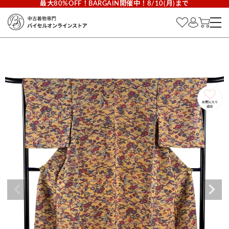
最大80%OFF！BARGAIN開催中！8/10(月)まで