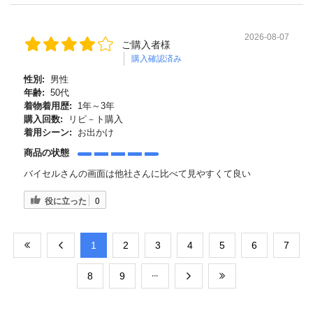
2026-08-07
ご購入者様
購入確認済み
性別:
男性
年齢:
50代
着物着用歴:
1年～3年
購入回数:
リピ－ト購入
着用シーン:
お出かけ
商品の状態
バイセルさんの画面は他社さんに比べて見やすくて良い
役に立った
0
​1
​2
​3
​4
​5
​6
​7
​8
​9