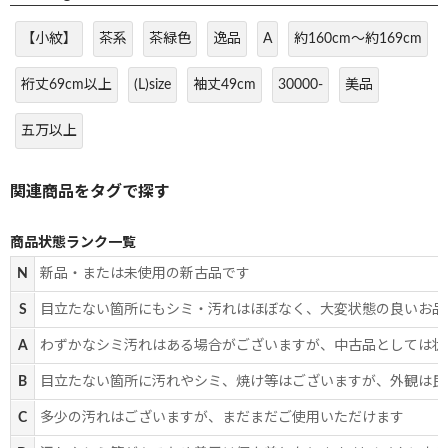
【小紋】
茶系
茶緑色
逸品
A
約160cm～約169cm
裄丈69cm以上
(L)size
袖丈49cm
30000-
美品
五万以上
商品状態ランク一覧
N
新品・または未使用の新古品です
S
目立たない箇所にもシミ・汚れはほぼなく、大変状態の良いお品
A
わずかなシミ汚れはある場合がございますが、中古品としては状
B
目立たない箇所に汚れやシミ、焼け等はございますが、外観は良
C
多少の汚れはございますが、まだまだご使用いただけます