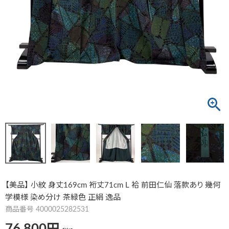
【美品】 小紋 身丈169cm 裄丈71cm L 袷 前田仁仙 落款あり 幾何
学模様 染め分け 茶緑色 正絹 逸品
商品番号
4000025282531