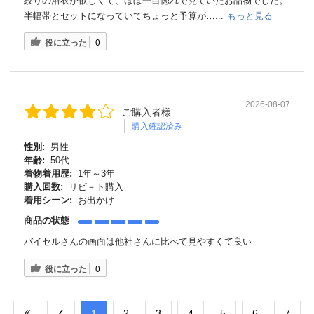
絞りの浴衣が欲しくて、ほぼ一目惚れで見ていたお品物でした。
半幅帯とセットになっていてちょっと予算が…...
もっと見る
役に立った
0
2026-08-07
ご購入者様
購入確認済み
性別:
男性
年齢:
50代
着物着用歴:
1年～3年
購入回数:
リピ－ト購入
着用シーン:
お出かけ
商品の状態
バイセルさんの画面は他社さんに比べて見やすくて良い
役に立った
0
​1
​2
​3
​4
​5
​6
​7