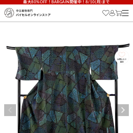
最大80%OFF！BARGAIN開催中！8/10(月)まで