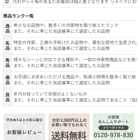
D
汚れやシミ等があるため着用は個人差となります リメイクにお
商品ランク一覧
希少なお品物や、数多くの作家物を取り揃えたランク
逸
品
また、それに準じた当店基準にて選定したお品物
特定の作家、工房の手掛けたお品物や、著名な産地で生産され
名
品
また、それに準じた当店基準にて選定したお品物
様々なシーンに対応できる種別や、一部の作家物商品などを取
秀
品
また、それに準じた当店基準にて選定したお品物
お手頃にお求めいただける商品や、和装小物等を数多く取り揃
優
品
また、それに準じた当店基準にて選定したお品物
年代が経っていて状態がよくないもの
良
品
また、それに準じた当店基準にて選定した品物であること（当