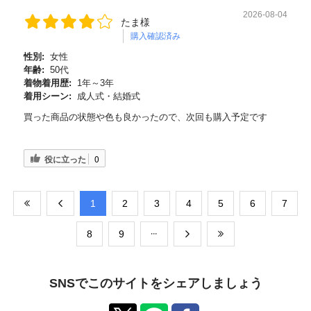
2026-08-04
たま様
購入確認済み
性別:
女性
年齢:
50代
着物着用歴:
1年～3年
着用シーン:
成人式・結婚式
買った商品の状態や色も良かったので、次回も購入予定です
役に立った
0
​1
​2
​3
​4
​5
​6
​7
​8
​9
SNSでこのサイトをシェアしましょう