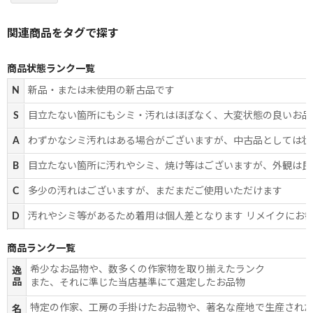
商品状態ランク一覧
N
新品・または未使用の新古品です
S
目立たない箇所にもシミ・汚れはほぼなく、大変状態の良いお品
A
わずかなシミ汚れはある場合がございますが、中古品としては状
B
目立たない箇所に汚れやシミ、焼け等はございますが、外観は良
C
多少の汚れはございますが、まだまだご使用いただけます
D
汚れやシミ等があるため着用は個人差となります リメイクにお
商品ランク一覧
希少なお品物や、数多くの作家物を取り揃えたランク
逸
品
また、それに準じた当店基準にて選定したお品物
特定の作家、工房の手掛けたお品物や、著名な産地で生産され
名