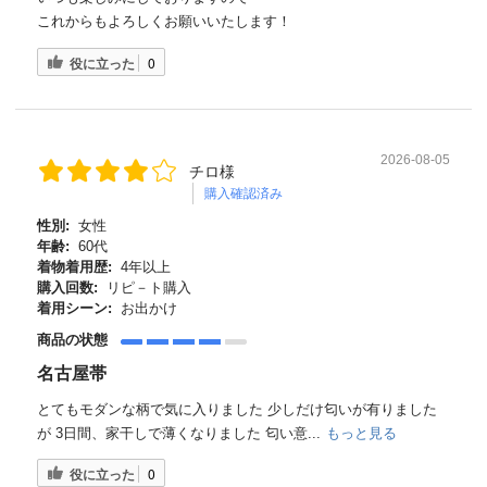
これからもよろしくお願いいたします！
役に立った
0
2026-08-05
チロ様
購入確認済み
性別:
女性
年齢:
60代
着物着用歴:
4年以上
購入回数:
リピ－ト購入
着用シーン:
お出かけ
商品の状態
名古屋帯
とてもモダンな柄で気に入りました 少しだけ匂いが有りました
が 3日間、家干しで薄くなりました 匂い意...
もっと見る
役に立った
0