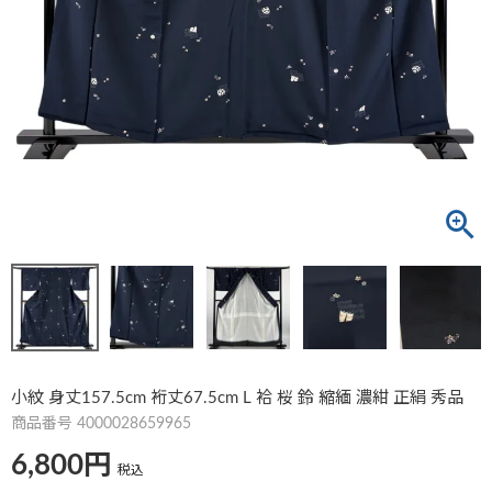
小紋 身丈157.5cm 裄丈67.5cm L 袷 桜 鈴 縮緬 濃紺 正絹 秀品
商品番号
4000028659965
6,800
税込