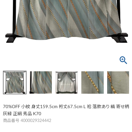
70%OFF 小紋 身丈159.5cm 裄丈67.5cm L 袷 落款あり 縞 寄せ柄
灰緑 正絹 秀品 K70
商品番号
4000029324442