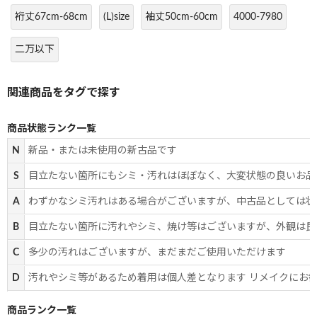
裄丈67cm-68cm
(L)size
袖丈50cm-60cm
4000-7980
二万以下
商品状態ランク一覧
N
新品・または未使用の新古品です
S
目立たない箇所にもシミ・汚れはほぼなく、大変状態の良いお品
A
わずかなシミ汚れはある場合がございますが、中古品としては状
B
目立たない箇所に汚れやシミ、焼け等はございますが、外観は良
C
多少の汚れはございますが、まだまだご使用いただけます
D
汚れやシミ等があるため着用は個人差となります リメイクにお
商品ランク一覧