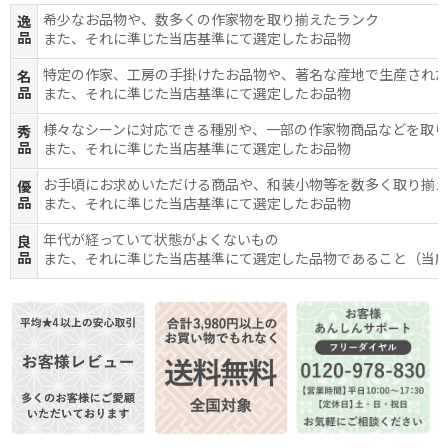
希少なお品物や、数多くの作家物を取り揃えたランク
逸
品
また、それに準じた当店基準にて選定したお品物
特定の作家、工房の手掛けたお品物や、著名な産地で生産され
名
品
また、それに準じた当店基準にて選定したお品物
様々なシーンに対応できる種別や、一部の作家物商品などを取
秀
品
また、それに準じた当店基準にて選定したお品物
お手頃にお求めいただける商品や、和装小物等を数多く取り揃
優
品
また、それに準じた当店基準にて選定したお品物
年代が経っていて状態がよくないもの
良
品
また、それに準じた当店基準にて選定した品物であること（当