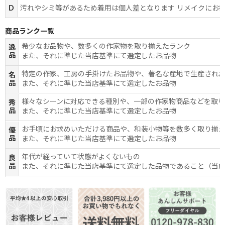
D
汚れやシミ等があるため着用は個人差となります リメイクにお
商品ランク一覧
希少なお品物や、数多くの作家物を取り揃えたランク
逸
品
また、それに準じた当店基準にて選定したお品物
特定の作家、工房の手掛けたお品物や、著名な産地で生産され
名
品
また、それに準じた当店基準にて選定したお品物
様々なシーンに対応できる種別や、一部の作家物商品などを取
秀
品
また、それに準じた当店基準にて選定したお品物
お手頃にお求めいただける商品や、和装小物等を数多く取り揃
優
品
また、それに準じた当店基準にて選定したお品物
年代が経っていて状態がよくないもの
良
品
また、それに準じた当店基準にて選定した品物であること（当