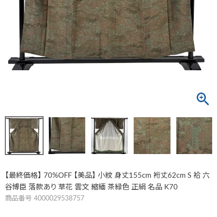
【最終価格】 70%OFF 【美品】 小紋 身丈155cm 裄丈62cm S 袷 六
谷博臣 落款あり 草花 雲文 縮緬 茶緑色 正絹 名品 K70
商品番号
4000029538757