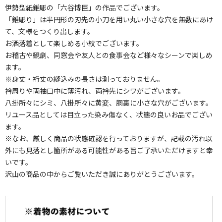
伊勢型紙錐彫の「六谷博臣」の作品でございます。
「錐彫り」は半円形の刃先の小刀を用い丸い小さな穴を無数にあけ
て、文様をつくり出します。
お洒落着として楽しめる小紋でございます。
お稽古や観劇、同窓会や友人との食事会など様々なシーンで楽しめ
ます。
※身丈・裄丈の縫込みの長さは測っておりません。
衿周りや両袖口中に薄汚れ、両衿先にシワがございます。
八掛所々にシミ、八掛所々に黄変、胴裏に小さな穴がございます。
リユース品としては目立った染み傷なく、状態の良いお品でござい
ます。
※なお、厳しく商品の状態確認を行っておりますが、記載の汚れ以
外にも見落とし箇所がある可能性がある旨ご了承いただけますと幸
いです。
沢山の商品の中からご覧いただき誠にありがとうございます。