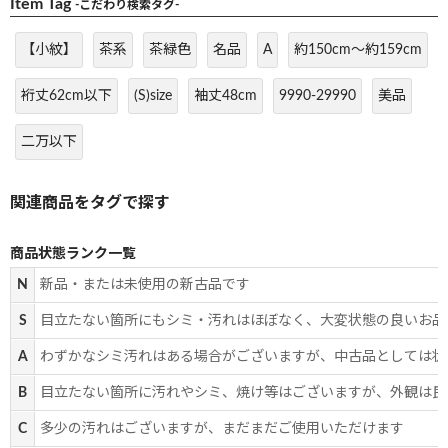
Item Tag
-こだわり検索タグ-
【小紋】
茶系
茶緑色
名品
A
約150cm～約159cm
裄丈62cm以下
(S)size
袖丈48cm
9990-29990
美品
二万以下
商品状態ランク一覧
N
新品・または未使用の新古品です
S
目立たない箇所にもシミ・汚れはほぼなく、大変状態の良いお品
A
わずかなシミ汚れはある場合がございますが、中古品としては状
B
目立たない箇所に汚れやシミ、焼け等はございますが、外観は良
C
多少の汚れはございますが、まだまだご使用いただけます