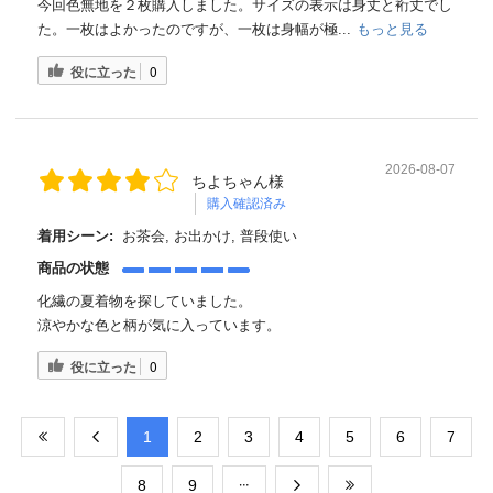
今回色無地を２枚購入しました。サイズの表示は身丈と裄丈でし
た。一枚はよかったのですが、一枚は身幅が極...
もっと見る
役に立った
0
2026-08-07
ちよちゃん様
購入確認済み
着用シーン:
お茶会, お出かけ, 普段使い
商品の状態
化繊の夏着物を探していました。
涼やかな色と柄が気に入っています。
役に立った
0
​1
​2
​3
​4
​5
​6
​7
​8
​9