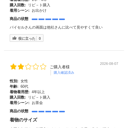
購入回数:
リピ－ト購入
着用シーン:
お出かけ
商品の状態
バイセルさんの画面は他社さんに比べて見やすくて良い
役に立った
0
2026-08-07
ご購入者様
購入確認済み
性別:
女性
年齢:
60代
着物着用歴:
4年以上
購入回数:
リピ－ト購入
着用シーン:
お茶会
商品の状態
着物のサイズ