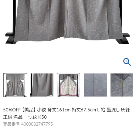
50%OFF 【美品】 小紋 身丈161cm 裄丈67.5cm L 袷 墨流し 灰緑
正絹 名品 一つ紋 K50
商品番号
4000032747795