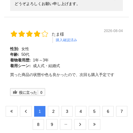
どうぞよろしくお願い申し上げます。
2026-08-04
たま様
購入確認済み
性別:
女性
年齢:
50代
着物着用歴:
1年～3年
着用シーン:
成人式・結婚式
買った商品の状態や色も良かったので、次回も購入予定です
役に立った
0
​1
​2
​3
​4
​5
​6
​7
​8
​9