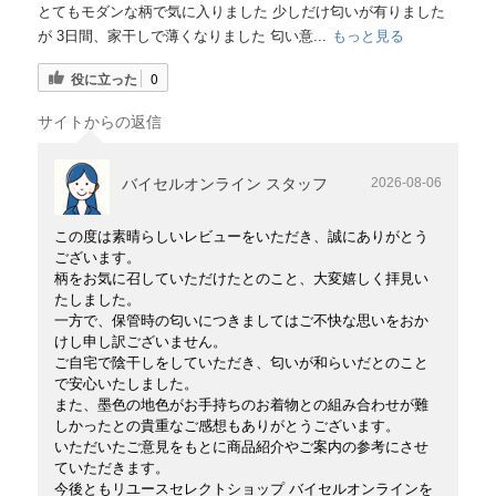
とてもモダンな柄で気に入りました 少しだけ匂いが有りました
が 3日間、家干しで薄くなりました 匂い意...
もっと見る
役に立った
0
サイトからの返信
バイセルオンライン スタッフ
2026-08-06
この度は素晴らしいレビューをいただき、誠にありがとう
ございます。
柄をお気に召していただけたとのこと、大変嬉しく拝見い
たしました。
一方で、保管時の匂いにつきましてはご不快な思いをおか
けし申し訳ございません。
ご自宅で陰干しをしていただき、匂いが和らいだとのこと
で安心いたしました。
また、墨色の地色がお手持ちのお着物との組み合わせが難
しかったとの貴重なご感想もありがとうございます。
いただいたご意見をもとに商品紹介やご案内の参考にさせ
ていただきます。
今後ともリユースセレクトショップ バイセルオンラインを