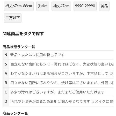
裄丈67cm-68cm
(L)size
袖丈47cm
9990-29990
美品
二万以下
商品状態ランク一覧
N
新品・または未使用の新古品です
S
目立たない箇所にもシミ・汚れはほぼなく、大変状態の良いお品
A
わずかなシミ汚れはある場合がございますが、中古品としては状
B
目立たない箇所に汚れやシミ、焼け等はございますが、外観は良
C
多少の汚れはございますが、まだまだご使用いただけます
D
汚れやシミ等があるため着用は個人差となります リメイクにお
商品ランク一覧