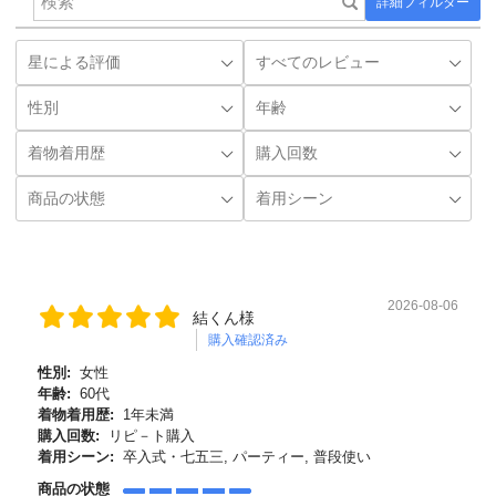
詳細フィルター
2026-08-06
結くん様
購入確認済み
性別:
女性
年齢:
60代
着物着用歴:
1年未満
購入回数:
リピ－ト購入
着用シーン:
卒入式・七五三, パーティー, 普段使い
商品の状態