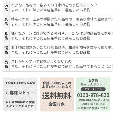
希少なお品物や、数多くの作家物を取り揃えたランク
逸
品
また、それに準じた当店基準にて選定したお品物
特定の作家、工房の手掛けたお品物や、著名な産地で生産され
名
品
また、それに準じた当店基準にて選定したお品物
様々なシーンに対応できる種別や、一部の作家物商品などを取
秀
品
また、それに準じた当店基準にて選定したお品物
お手頃にお求めいただける商品や、和装小物等を数多く取り揃
優
品
また、それに準じた当店基準にて選定したお品物
年代が経っていて状態がよくないもの
良
品
また、それに準じた当店基準にて選定した品物であること（当