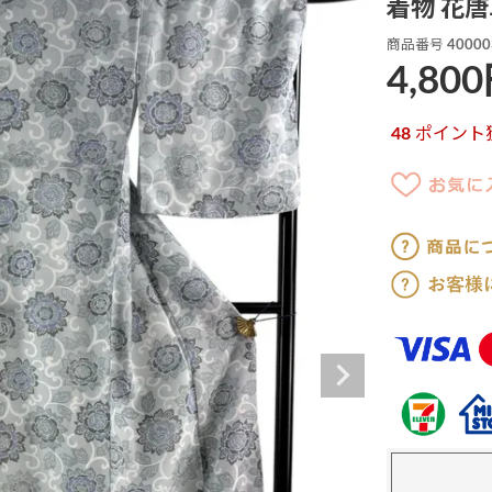
着物 花唐
商品番号
40000
4,800
48
ポイント