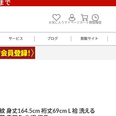
)まで
お気に入り
マイページ
カート
閲覧履歴
サービス
ブログ
買取サイト
よくあるご質問
お買い物診断
半幅帯
帯留め
お召
男性用帯
着物帯
新品
セット
袴
男性用
紋 身丈164.5cm 裄丈69cm L 袷 洗える