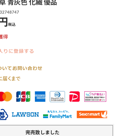
草 青灰色 化繊 優品
32748747
税込
獲得
完売致しました