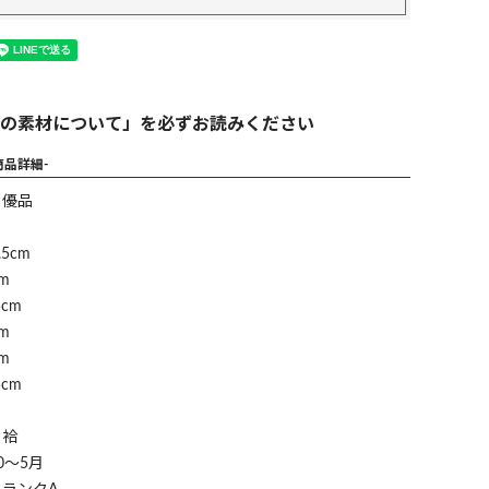
の素材について」を必ずお読みください
商品詳細-
】優品
5cm
m
cm
m
m
cm
】袷
0～5月