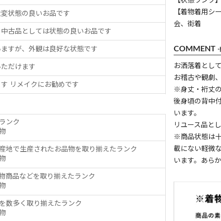
【状態ランク】
【着物着用シ
大変状態の良いお品です
会、街着
、中古品としては状態の良いお品です
COMMENT
いますが、外観は良好な状態です
お洒落着とし
いただけます
お稽古や観劇
す リメイクにお勧めです
※身丈・裄丈
後身頃の背中
います。
ランク
リユース品と
物
※商品状態は
載にない軽微
産地で生産されたお品物を取り揃えたランク
物
います。あら
物商品などを取り揃えたランク
物
を数多く取り揃えたランク
物