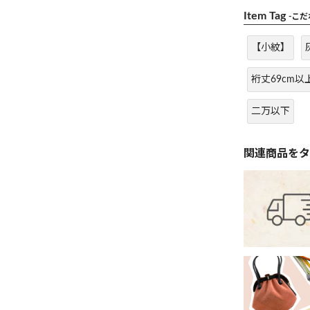
Item Tag
-こ
【小紋】
裄丈69cm以
二万以下