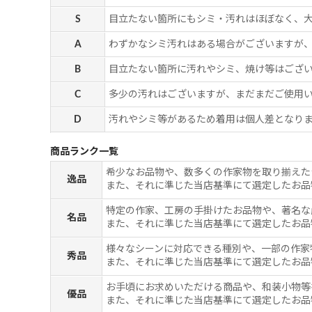
S
目立たない箇所にもシミ・汚れはほぼなく、
A
わずかなシミ汚れはある場合がございますが
B
目立たない箇所に汚れやシミ、焼け等はござ
C
多少の汚れはございますが、まだまだご使用
D
汚れやシミ等があるため着用は個人差となりま
商品ランク一覧
希少なお品物や、数多くの作家物を取り揃えた
逸品
また、それに準じた当店基準にて選定したお品
特定の作家、工房の手掛けたお品物や、著名な
名品
また、それに準じた当店基準にて選定したお品
様々なシーンに対応できる種別や、一部の作家
秀品
また、それに準じた当店基準にて選定したお品
お手頃にお求めいただける商品や、和装小物等
優品
また、それに準じた当店基準にて選定したお品