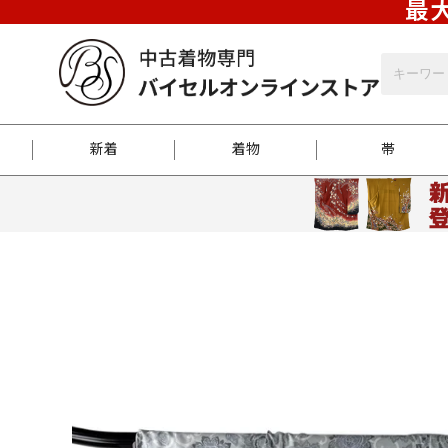
最大
新着
着物
帯
お客様に届くまで
商品お取り寄せサービ
ご注文方法のご案内
お着物がにおう時の対
和装バッグ
訪問着
袋帯
名古屋帯
振袖
反物
梱包方法のご案内
江戸小紋
紬