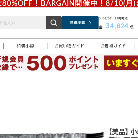
80%OFF！BARGAIN開催中！8/10(月
＞ 08/07：12時時点
詳細検索
34,824
全
点
和装小物
お買い物ガイド
お着物ガイド
ス
お支払いについて
はじめてのお着物ガイド
新規会員登録
着物知識
スタッフブログ
サイズ案内
着物参考サイズ/採寸について
和色チャート集
お問い合わせ
処法
ご返品について
メールマガジンのご登録
着物販売方法について
関連サイト一覧
袋名古屋帯
黒留袖
帯締め
開き名
色留袖
帯揚げ
古屋帯
付下げ
帯締め
丸帯
色無地
作り帯
着物
配送について
商品ランクについて(当店基準)
帯揚げセット
ショール
小紋
浴衣
襦袢
和装コート
【美品】 小