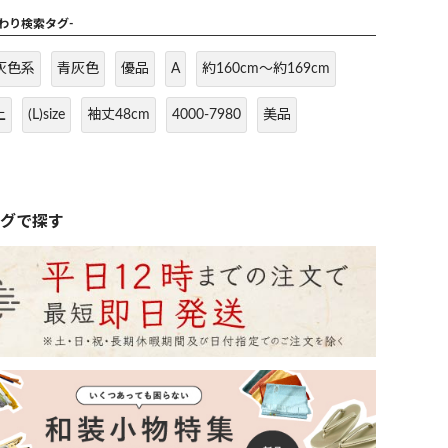
だわり検索タグ-
灰色系
青灰色
優品
A
約160cm～約169cm
上
(L)size
袖丈48cm
4000-7980
美品