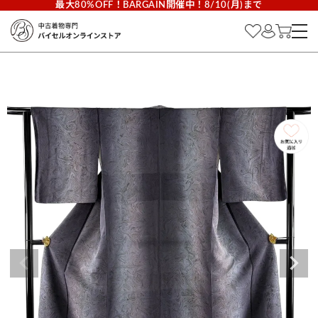
最大80%OFF！BARGAIN開催中！8/10(月)まで