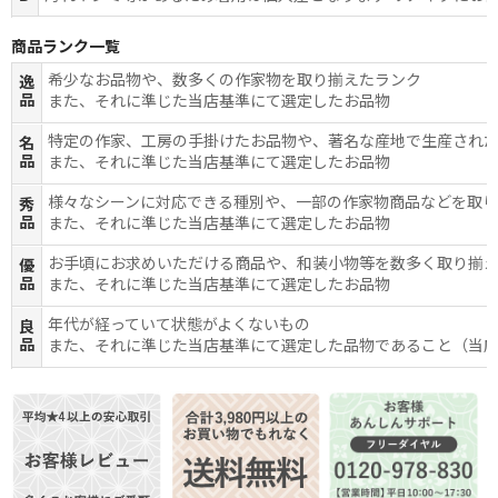
商品ランク一覧
希少なお品物や、数多くの作家物を取り揃えたランク
逸
品
また、それに準じた当店基準にて選定したお品物
特定の作家、工房の手掛けたお品物や、著名な産地で生産され
名
品
また、それに準じた当店基準にて選定したお品物
様々なシーンに対応できる種別や、一部の作家物商品などを取
秀
品
また、それに準じた当店基準にて選定したお品物
お手頃にお求めいただける商品や、和装小物等を数多く取り揃
優
品
また、それに準じた当店基準にて選定したお品物
年代が経っていて状態がよくないもの
良
品
また、それに準じた当店基準にて選定した品物であること（当