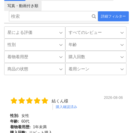
写真・動画付き順
詳細フィルター
2026-08-06
結くん様
購入確認済み
性別:
女性
年齢:
60代
着物着用歴:
1年未満
購入回数:
リピ－ト購入