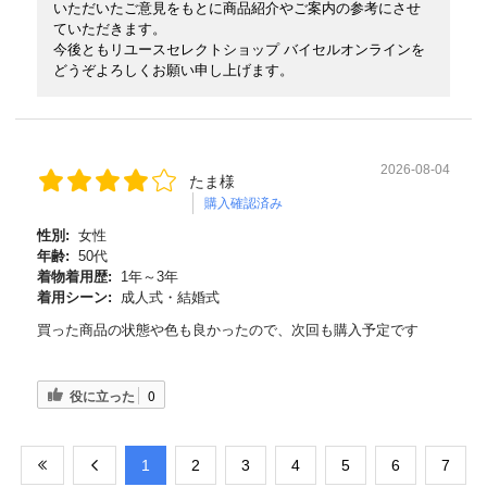
いただいたご意見をもとに商品紹介やご案内の参考にさせ
ていただきます。
今後ともリユースセレクトショップ バイセルオンラインを
どうぞよろしくお願い申し上げます。
2026-08-04
たま様
購入確認済み
性別:
女性
年齢:
50代
着物着用歴:
1年～3年
着用シーン:
成人式・結婚式
買った商品の状態や色も良かったので、次回も購入予定です
役に立った
0
​1
​2
​3
​4
​5
​6
​7