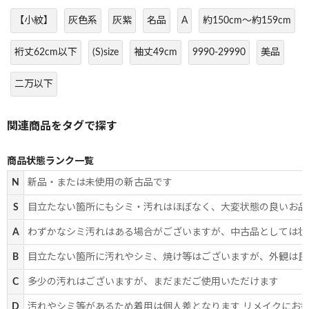
【小紋】
灰色系
灰紫
名品
A
約150cm～約159cm
裄丈62cm以下
(S)size
袖丈49cm
9990-29990
美品
二万以下
商品状態ランク一覧
N
新品・または未使用の新古品です
S
目立たない箇所にもシミ・汚れはほぼなく、大変状態の良いお品
A
わずかなシミ汚れはある場合がございますが、中古品としては状
B
目立たない箇所に汚れやシミ、焼け等はございますが、外観は良
C
多少の汚れはございますが、まだまだご使用いただけます
D
汚れやシミ等があるため着用は個人差となります リメイクにお