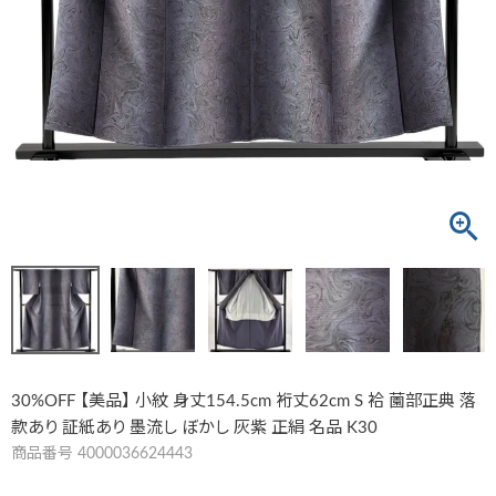
30%OFF 【美品】 小紋 身丈154.5cm 裄丈62cm S 袷 薗部正典 落
款あり 証紙あり 墨流し ぼかし 灰紫 正絹 名品 K30
商品番号
4000036624443