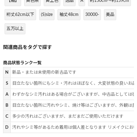
【紬】
黄色系
黄土色
逸品
A
約150cm～約159cm
裄丈62cm以下
(S)size
袖丈48cm
30000-
美品
五万以上
商品状態ランク一覧
N
新品・または未使用の新古品です
S
目立たない箇所にもシミ・汚れはほぼなく、大変状態の良いお品
A
わずかなシミ汚れはある場合がございますが、中古品としては状
B
目立たない箇所に汚れやシミ、焼け等はございますが、外観は良
C
多少の汚れはございますが、まだまだご使用いただけます
D
汚れやシミ等があるため着用は個人差となります リメイクにお