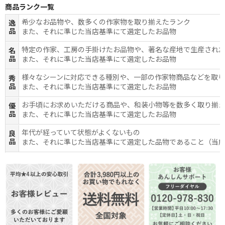
商品ランク一覧
希少なお品物や、数多くの作家物を取り揃えたランク
逸
品
また、それに準じた当店基準にて選定したお品物
特定の作家、工房の手掛けたお品物や、著名な産地で生産され
名
品
また、それに準じた当店基準にて選定したお品物
様々なシーンに対応できる種別や、一部の作家物商品などを取
秀
品
また、それに準じた当店基準にて選定したお品物
お手頃にお求めいただける商品や、和装小物等を数多く取り揃
優
品
また、それに準じた当店基準にて選定したお品物
年代が経っていて状態がよくないもの
良
品
また、それに準じた当店基準にて選定した品物であること（当