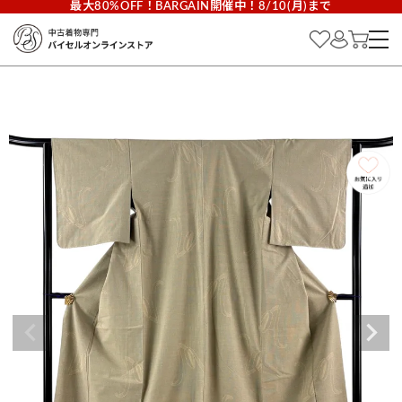
最大80%OFF！BARGAIN開催中！8/10(月)まで