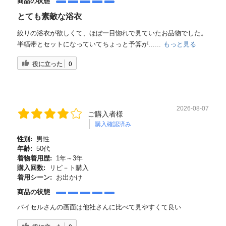
商品の状態
とても素敵な浴衣
絞りの浴衣が欲しくて、ほぼ一目惚れで見ていたお品物でした。
半幅帯とセットになっていてちょっと予算が…...
もっと見る
役に立った
0
2026-08-07
ご購入者様
購入確認済み
性別:
男性
年齢:
50代
着物着用歴:
1年～3年
購入回数:
リピ－ト購入
着用シーン:
お出かけ
商品の状態
バイセルさんの画面は他社さんに比べて見やすくて良い