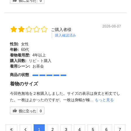
役に立った
0
2026-08-07
ご購入者様
購入確認済み
性別:
女性
年齢:
60代
着物着用歴:
4年以上
購入回数:
リピ－ト購入
着用シーン:
お茶会
商品の状態
着物のサイズ
今回色無地を２枚購入しました。サイズの表示は身丈と裄丈でし
た。一枚はよかったのですが、一枚は身幅が極...
もっと見る
役に立った
0
​1
​2
​3
​4
​5
​6
​7