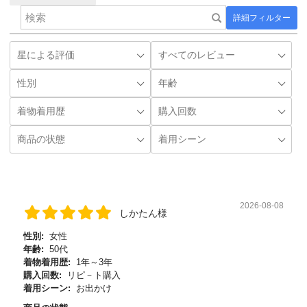
詳細フィルター
2026-08-08
しかたん様
性別:
女性
年齢:
50代
着物着用歴:
1年～3年
購入回数:
リピ－ト購入
着用シーン:
お出かけ