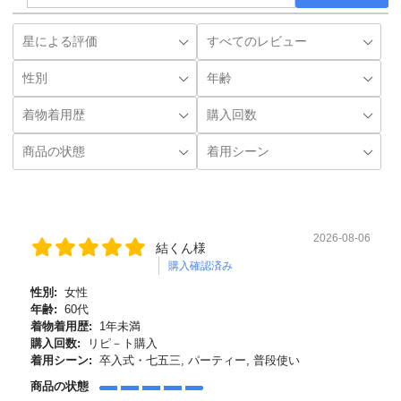
2026-08-06
結くん様
購入確認済み
性別:
女性
年齢:
60代
着物着用歴:
1年未満
購入回数:
リピ－ト購入
着用シーン:
卒入式・七五三, パーティー, 普段使い
商品の状態