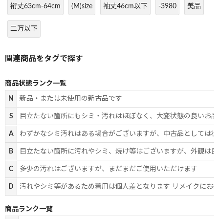
裄丈63cm-64cm
(M)size
袖丈46cm以下
-3980
美品
二万以下
商品状態ランク一覧
N
新品・または未使用の新古品です
S
目立たない箇所にもシミ・汚れはほぼなく、大変状態の良いお品
A
わずかなシミ汚れはある場合がございますが、中古品としては状
B
目立たない箇所に汚れやシミ、焼け等はございますが、外観は良
C
多少の汚れはございますが、まだまだご使用いただけます
D
汚れやシミ等があるため着用は個人差となります リメイクにお
商品ランク一覧