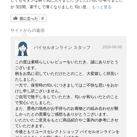
とてもモダンな柄で気に入りました 少しだけ匂いが有りました
が 3日間、家干しで薄くなりました 匂い意...
もっと見る
役に立った
0
サイトからの返信
バイセルオンライン スタッフ
2026-08-06
この度は素晴らしいレビューをいただき、誠にありがとう
ございます。
柄をお気に召していただけたとのこと、大変嬉しく拝見い
たしました。
一方で、保管時の匂いにつきましてはご不快な思いをおか
けし申し訳ございません。
ご自宅で陰干しをしていただき、匂いが和らいだとのこと
で安心いたしました。
また、墨色の地色がお手持ちのお着物との組み合わせが難
しかったとの貴重なご感想もありがとうございます。
いただいたご意見をもとに商品紹介やご案内の参考にさせ
ていただきます。
今後ともリユースセレクトショップ バイセルオンラインを