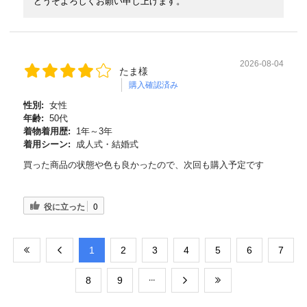
どうぞよろしくお願い申し上げます。
2026-08-04
たま様
購入確認済み
性別:
女性
年齢:
50代
着物着用歴:
1年～3年
着用シーン:
成人式・結婚式
買った商品の状態や色も良かったので、次回も購入予定です
役に立った
0
​1
​2
​3
​4
​5
​6
​7
​8
​9