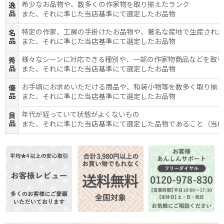
希少なお品物や、数多くの作家物を取り揃えたランク
逸
品
また、それに準じた当店基準にて選定したお品物
特定の作家、工房の手掛けたお品物や、著名な産地で生産され
名
品
また、それに準じた当店基準にて選定したお品物
様々なシーンに対応できる種別や、一部の作家物商品などを取
秀
品
また、それに準じた当店基準にて選定したお品物
お手頃にお求めいただける商品や、和装小物等を数多く取り揃
優
品
また、それに準じた当店基準にて選定したお品物
年代が経っていて状態がよくないもの
良
品
また、それに準じた当店基準にて選定した品物であること（当