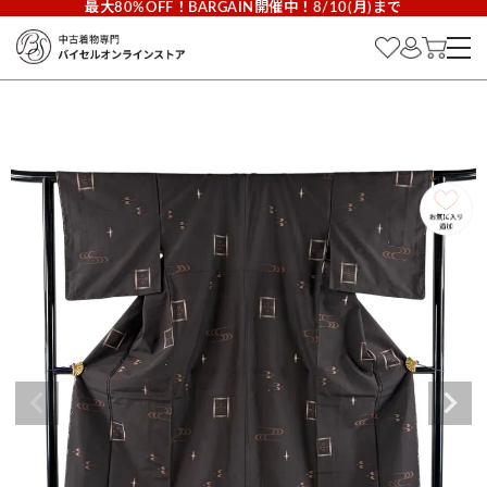
最大80%OFF！BARGAIN開催中！8/10(月)まで