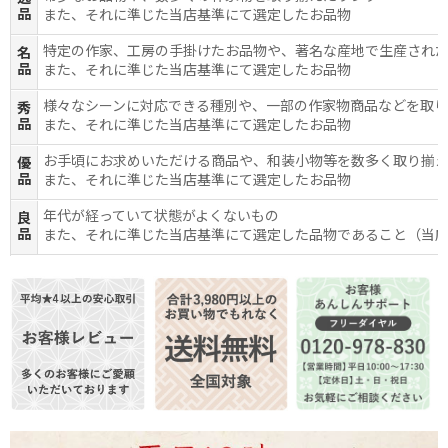
品
また、それに準じた当店基準にて選定したお品物
特定の作家、工房の手掛けたお品物や、著名な産地で生産され
名
品
また、それに準じた当店基準にて選定したお品物
様々なシーンに対応できる種別や、一部の作家物商品などを取
秀
品
また、それに準じた当店基準にて選定したお品物
お手頃にお求めいただける商品や、和装小物等を数多く取り揃
優
品
また、それに準じた当店基準にて選定したお品物
年代が経っていて状態がよくないもの
良
品
また、それに準じた当店基準にて選定した品物であること（当