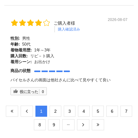
2026-08-07
ご購入者様
購入確認済み
性別:
男性
年齢:
50代
着物着用歴:
1年～3年
購入回数:
リピ－ト購入
着用シーン:
お出かけ
商品の状態
バイセルさんの画面は他社さんに比べて見やすくて良い
役に立った
0
​1
​2
​3
​4
​5
​6
​7
​8
​9