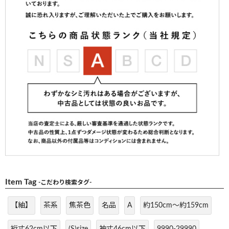
Item Tag
-こだわり検索タグ-
【紬】
茶系
焦茶色
名品
A
約150cm～約159cm
裄丈62cm以下
(S)size
袖丈46cm以下
9990-29990