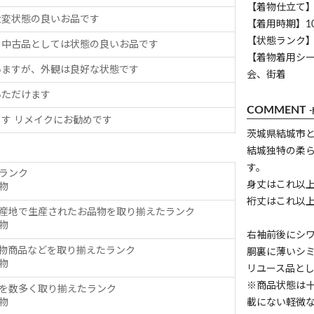
【着物仕立て
大変状態の良いお品です
【着用時期】1
【状態ランク】
、中古品としては状態の良いお品です
【着物着用シ
いますが、外観は良好な状態です
会、街着
いただけます
COMMENT
す リメイクにお勧めです
茨城県結城市
結城独特の柔
す。
ランク
身丈はこれ以
物
裄丈はこれ以
産地で生産されたお品物を取り揃えたランク
物
右袖前後にシ
物商品などを取り揃えたランク
胴裏に薄いシ
物
リユース品と
※商品状態は
を数多く取り揃えたランク
物
載にない軽微