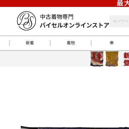
最大
新着
着物
帯
お客様に届くまで
商品お取り寄せサービ
ご注文方法のご案内
お着物がにおう時の対
和装バッグ
訪問着
袋帯
名古屋帯
振袖
反物
梱包方法のご案内
江戸小紋
紬