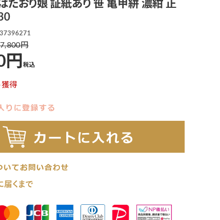
順 はたおり娘 証紙あり 笹 亀甲絣 濃紺 正
30
37396271
7,800
0
税込
ト獲得