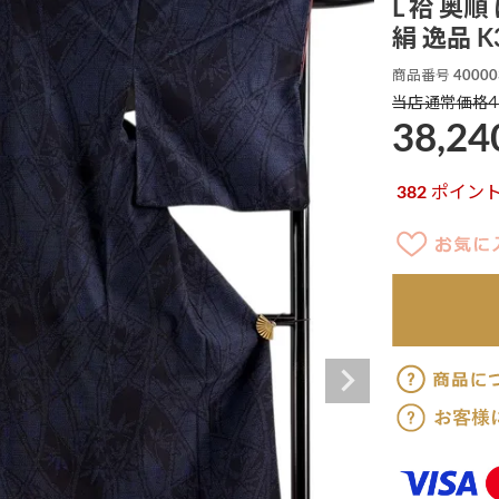
L 袷 奥
絹 逸品 K
商品番号
40000
4
当店通常価格
38,24
382
ポイン