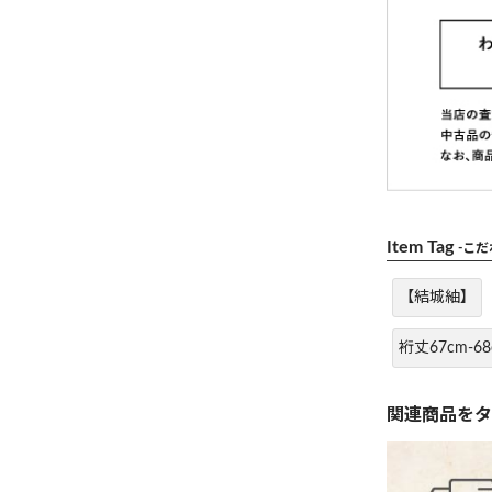
Item Tag
-こ
【結城紬】
裄丈67cm-68