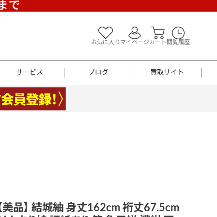
)まで
お気に入り
マイページ
カート
閲覧履歴
サービス
ブログ
買取サイト
よくあるご質問
お買い物診断
半幅帯
帯留め
お召
男性用帯
着物帯
新品
セット
袴
男性用
 【美品】 結城紬 身丈162cm 裄丈67.5cm