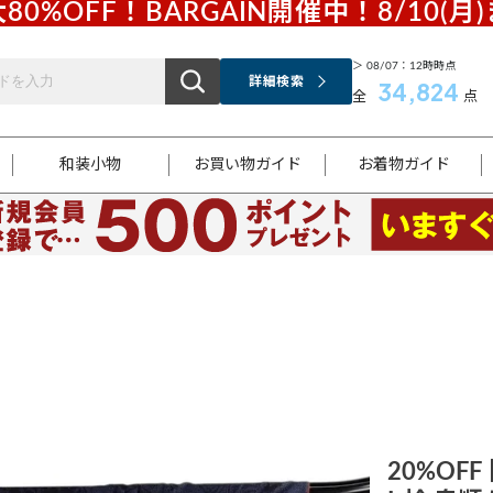
80%OFF！BARGAIN開催中！8/10(月
＞ 08/07：12時時点
詳細検索
34,824
全
点
和装小物
お買い物ガイド
お着物ガイド
ス
お支払いについて
はじめてのお着物ガイド
新規会員登録
着物知識
スタッフブログ
サイズ案内
着物参考サイズ/採寸について
和色チャート集
お問い合わせ
処法
ご返品について
メールマガジンのご登録
着物販売方法について
関連サイト一覧
袋名古屋帯
黒留袖
帯締め
開き名
色留袖
帯揚げ
古屋帯
付下げ
帯締め
丸帯
色無地
作り帯
着物
配送について
商品ランクについて(当店基準)
帯揚げセット
ショール
小紋
浴衣
襦袢
和装コート
20%OFF