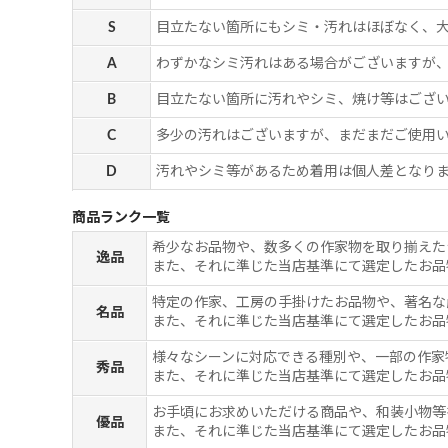
S
目立たない箇所にもシミ・汚れはほぼなく、
A
わずかなシミ汚れはある場合がございますが
B
目立たない箇所に汚れやシミ、焼け等はござ
C
多少の汚れはございますが、まだまだご使用
D
汚れやシミ等があるため着用は個人差となりま
商品ランク一覧
希少なお品物や、数多くの作家物を取り揃えた
逸品
また、それに準じた当店基準にて選定したお品
特定の作家、工房の手掛けたお品物や、著名な
名品
また、それに準じた当店基準にて選定したお品
様々なシーンに対応できる種別や、一部の作家
秀品
また、それに準じた当店基準にて選定したお品
お手頃にお求めいただける商品や、和装小物等
優品
また、それに準じた当店基準にて選定したお品