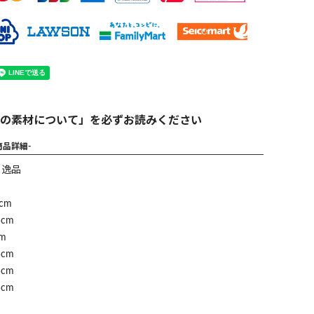
の素材について」を必ずお読みください
商品詳細-
】逸品
cm
cm
m
cm
cm
cm