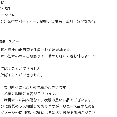
】袷
0～5月
ランクA
ーン】気軽なパーティー、観劇、食事会、正月、気軽なお茶
-商品コメント-
と栃木県小山市周辺で生産される結城紬です。
らかい温かみのある肌触りで、暖かく軽くて着心地もよいで
上伸ばすことができません。
上伸ばすことができません。
ワ、表地所々にほこりの付着がございます。
ミ、衿裏と胴裏に黄変がございます。
しては目立った染み傷なく、状態の良いお品でございます。
十分に確認のうえ掲載しておりますが、リユース品のため記
なダメージや使用感、保管によるにおい等がある場合がござ