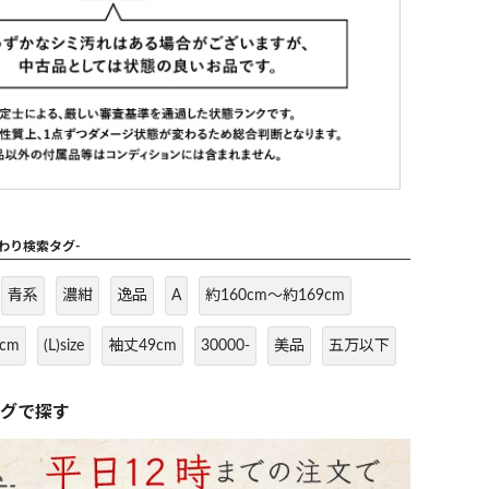
だわり検索タグ-
青系
濃紺
逸品
A
約160cm～約169cm
cm
(L)size
袖丈49cm
30000-
美品
五万以下