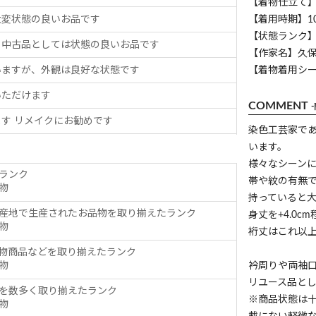
【着物仕立て
大変状態の良いお品です
【着用時期】1
【状態ランク】
、中古品としては状態の良いお品です
【作家名】久
いますが、外観は良好な状態です
【着物着用シ
いただけます
COMMENT
す リメイクにお勧めです
染色工芸家で
います。
様々なシーン
ランク
帯や紋の有無
物
持っていると
産地で生産されたお品物を取り揃えたランク
身丈を+4.0
物
裄丈はこれ以
物商品などを取り揃えたランク
物
衿周りや両袖
リユース品と
を数多く取り揃えたランク
※商品状態は
物