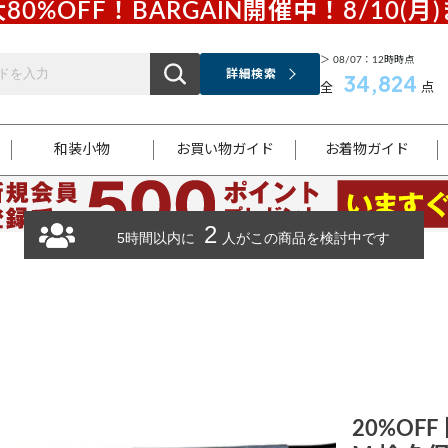
80%OFF！BARGAIN開催中！8/10(月
＞ 08/07：12時時点
詳細検索
34,824
全
点
和装小物
お買い物ガイド
お着物ガイド
2
ス
お支払いについて
はじめてのお着物ガイド
新規会員登録
着物知識
スタッフブログ
サイズ案内
着物参考サイズ/採寸について
和色チャート集
お問い合わせ
5時間以内に
人がこの商品を検討中です
処法
ご返品について
メールマガジンのご登録
着物販売方法について
関連サイト一覧
袋名古屋帯
黒留袖
帯締め
開き名
色留袖
帯揚げ
古屋帯
付下げ
帯締め
丸帯
色無地
作り帯
着物
配送について
商品ランクについて(当店基準)
帯揚げセット
ショール
小紋
浴衣
襦袢
和装コート
20%OFF