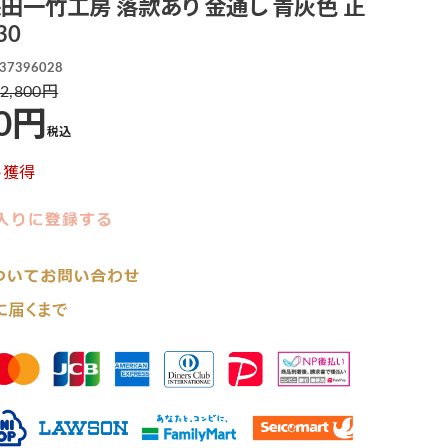
保田一竹工房 落款あり 金通し 青灰色 正
30
37396028
2,800
0
税込
ト獲得