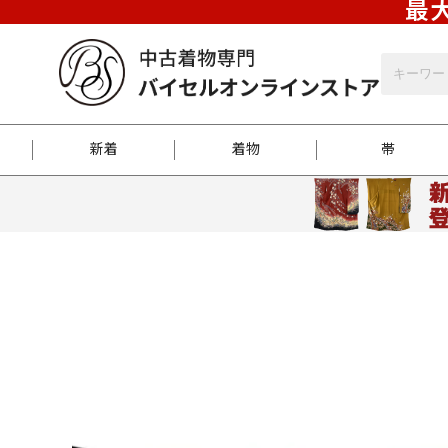
最大
新着
着物
帯
お客様に届くまで
商品お取り寄せサービ
ご注文方法のご案内
お着物がにおう時の対
和装バッグ
訪問着
袋帯
名古屋帯
振袖
反物
梱包方法のご案内
江戸小紋
紬