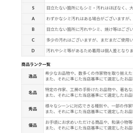
S
目立たない箇所にもシミ・汚れはほぼなく、
A
わずかなシミ汚れはある場合がございますが
B
目立たない箇所に汚れやシミ、焼け等はござ
C
多少の汚れはございますが、まだまだご使用
D
汚れやシミ等があるため着用は個人差となりま
商品ランク一覧
希少なお品物や、数多くの作家物を取り揃えた
逸品
また、それに準じた当店基準にて選定したお品
特定の作家、工房の手掛けたお品物や、著名な
名品
また、それに準じた当店基準にて選定したお品
様々なシーンに対応できる種別や、一部の作家
秀品
また、それに準じた当店基準にて選定したお品
お手頃にお求めいただける商品や、和装小物等
優品
また、それに準じた当店基準にて選定したお品