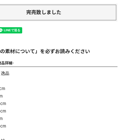
完売致しました
の素材について」を必ずお読みください
商品詳細-
】逸品
cm
m
cm
cm
m
cm