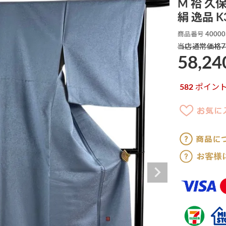
M 袷 久
絹 逸品 K
商品番号
40000
7
当店通常価格
58,24
582
ポイン