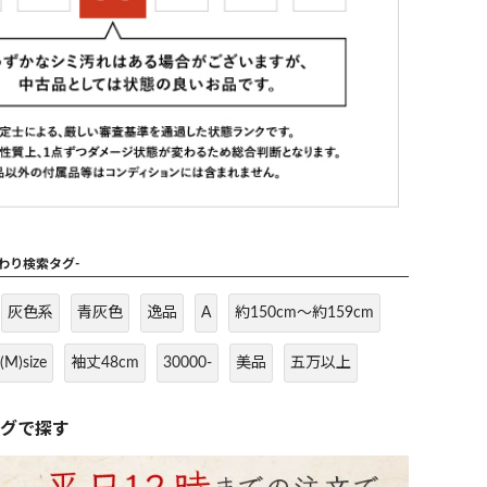
だわり検索タグ-
灰色系
青灰色
逸品
A
約150cm～約159cm
(M)size
袖丈48cm
30000-
美品
五万以上