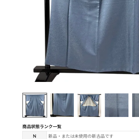
商品状態ランク一覧
N
新品・または未使用の新古品です