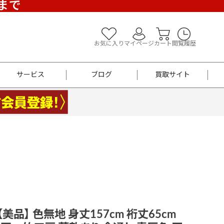
)まで
お気に入り
マイページ
カート
閲覧履歴
サービス
ブログ
買取サイト
よくあるご質問
お買い物診断
半幅帯
帯留め
お召
男性用帯
着物帯
新品
セット
袴
男性用
 【美品】 色無地 身丈157cm 裄丈65cm