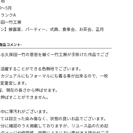
】袷
0～5月
ランクA
保田一竹工房
ーン】披露宴、パーティー、式典、食事会、お茶会、正月
-商品コメント-
ある久保田一竹の意思を継ぐ一竹工房が手掛けた作品でござ
に活躍することができる色無地でございます。
でカジュアルにもフォーマルにも着る事が出来るので、一枚
大変重宝します。
cm程、現在の長さから伸ばせます。
上伸ばすことができません。
口中に薄汚れがございます。
しては目立った染み傷なく、状態の良いお品でございます。
十分に確認のうえ掲載しておりますが、リユース品のため記