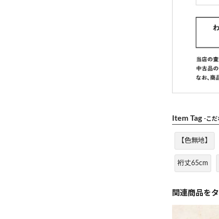
Item Tag
-こ
【色無地】
裄丈65cm