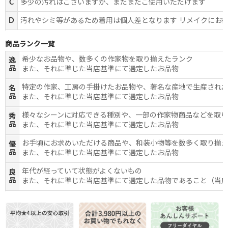
C
多少の汚れはございますが、まだまだご使用いただけます
D
汚れやシミ等があるため着用は個人差となります リメイクにお
商品ランク一覧
希少なお品物や、数多くの作家物を取り揃えたランク
逸
品
また、それに準じた当店基準にて選定したお品物
特定の作家、工房の手掛けたお品物や、著名な産地で生産され
名
品
また、それに準じた当店基準にて選定したお品物
様々なシーンに対応できる種別や、一部の作家物商品などを取
秀
品
また、それに準じた当店基準にて選定したお品物
お手頃にお求めいただける商品や、和装小物等を数多く取り揃
優
品
また、それに準じた当店基準にて選定したお品物
年代が経っていて状態がよくないもの
良
品
また、それに準じた当店基準にて選定した品物であること（当