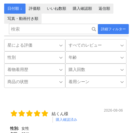
日付順 ↓
評価順
いいね数順
購入確認順
返信順
写真・動画付き順
詳細フィルター
2026-08-06
結くん様
購入確認済み
性別:
女性