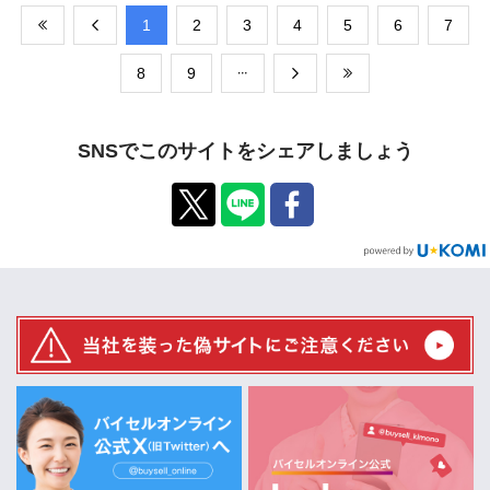
​1
​2
​3
​4
​5
​6
​7
​8
​9
SNSでこのサイトをシェアしましょう