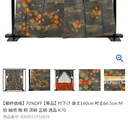
【最終価格】 70%OFF 【美品】 付下げ 身丈160cm 裄丈66.5cm M
袷 紬地 梅 桐 深緑 正絹 逸品 K70
商品番号
4000011956828