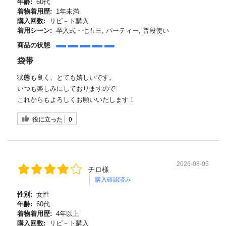
年齢:
60代
着物着用歴:
1年未満
購入回数:
リピ－ト購入
着用シーン:
卒入式・七五三, パーティー, 普段使い
商品の状態
袋帯
状態も良く、とても嬉しいです。
いつも楽しみにしておりますので
これからもよろしくお願いいたします！
役に立った
0
2026-08-05
チロ様
購入確認済み
性別:
女性
年齢:
60代
着物着用歴:
4年以上
購入回数:
リピ－ト購入