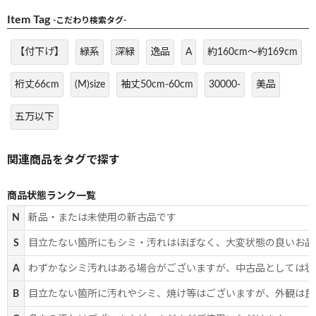
Item Tag
-こだわり検索タグ-
【付下げ】
緑系
深緑
逸品
A
約160cm～約169cm
裄丈66cm
(M)size
袖丈50cm-60cm
30000-
美品
五万以下
商品状態ランク一覧
N
新品・または未使用の新古品です
S
目立たない箇所にもシミ・汚れはほぼなく、大変状態の良いお品
A
わずかなシミ汚れはある場合がございますが、中古品としては状
B
目立たない箇所に汚れやシミ、焼け等はございますが、外観は良