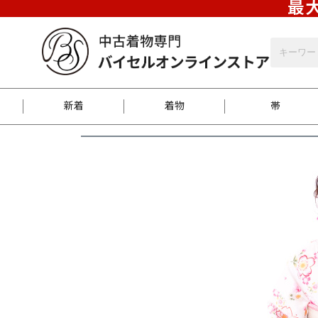
最大
新着
着物
帯
お客様に届くまで
商品お取り寄せサービ
ご注文方法のご案内
お着物がにおう時の対
和装バッグ
訪問着
袋帯
名古屋帯
振袖
反物
梱包方法のご案内
江戸小紋
紬