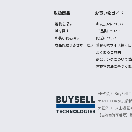
取扱商品
お買い物ガイド
着物を探す
お支払いについて
帯を探す
ご返品について
和装小物を探す
配送について
商品お取り寄せサービス
着物参考サイズ採寸に
よくあるご質問
商品ランクについて(当
古物営業法に基づく表
株式会社BuySell Tec
〒160-0004 東京都新
東証グロース上場 証券
【古物商許可番号】第30