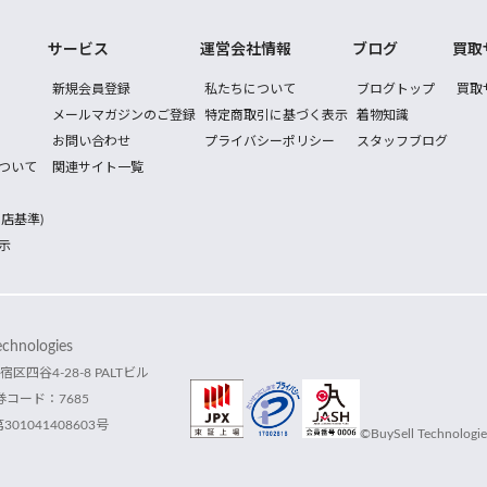
サービス
運営会社情報
ブログ
買取
新規会員登録
私たちについて
ブログトップ
買取
メールマガジンのご登録
特定商取引に基づく表示
着物知識
お問い合わせ
プライバシーポリシー
スタッフブログ
ついて
関連サイト一覧
店基準)
示
hnologies
宿区四谷4-28-8 PALTビル
コード：7685
1041408603号
©BuySell Technologies