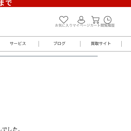
)まで
お気に入り
マイページ
カート
閲覧履歴
サービス
ブログ
買取サイト
よくあるご質問
お買い物診断
半幅帯
帯留め
お召
男性用帯
着物帯
新品
セット
袴
男性用