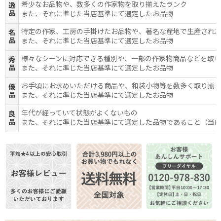
希少なお品物や、数多くの作家物を取り揃えたランク
逸
品
また、それに準じた当店基準にて選定したお品物
特定の作家、工房の手掛けたお品物や、著名な産地で生産され
名
品
また、それに準じた当店基準にて選定したお品物
様々なシーンに対応できる種別や、一部の作家物商品などを取
秀
品
また、それに準じた当店基準にて選定したお品物
お手頃にお求めいただける商品や、和装小物等を数多く取り揃
優
品
また、それに準じた当店基準にて選定したお品物
年代が経っていて状態がよくないもの
良
品
また、それに準じた当店基準にて選定した品物であること（当