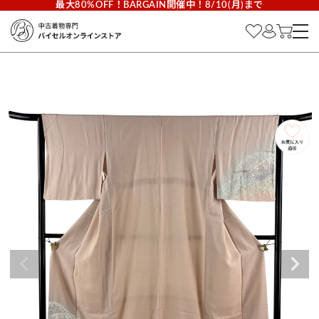
最大80%OFF！BARGAIN開催中！8/10(月)まで