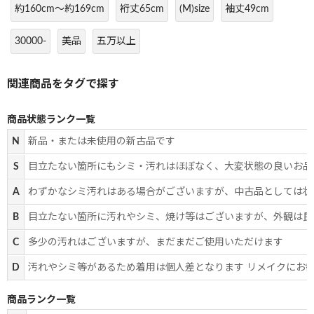
約160cm～約169cm
裄丈65cm
(M)size
袖丈49cm
30000-
美品
五万以上
商品状態ランク一覧
N
新品・または未使用の新古品です
S
目立たない箇所にもシミ・汚れはほぼなく、大変状態の良いお品
A
わずかなシミ汚れはある場合がございますが、中古品としては状
B
目立たない箇所に汚れやシミ、焼け等はございますが、外観は良
C
多少の汚れはございますが、まだまだご使用いただけます
D
汚れやシミ等があるため着用は個人差となります リメイクにお
商品ランク一覧