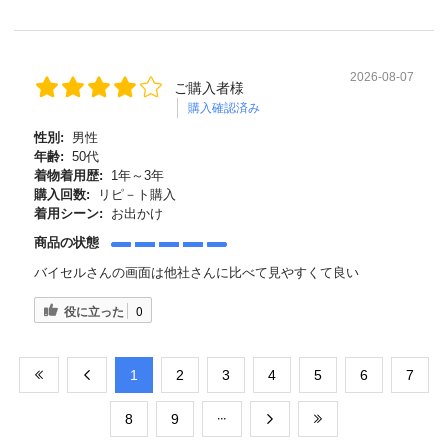
2026-08-07
ご購入者様
購入確認済み
性別:
男性
年齢:
50代
着物着用歴:
1年～3年
購入回数:
リピ－ト購入
着用シーン:
お出かけ
商品の状態
バイセルさんの画面は他社さんに比べて見やすくて良い
役に立った
0
​1
​2
​3
​4
​5
​6
​7
​8
​9