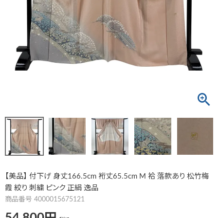
【美品】 付下げ 身丈166.5cm 裄丈65.5cm M 袷 落款あり 松竹梅
霞 絞り 刺繍 ピンク 正絹 逸品
商品番号
4000015675121