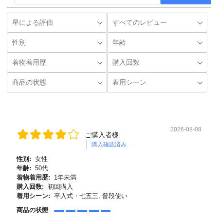
2026-08-08
ご購入者様
購入確認済み
性別:
女性
年齢:
50代
着物着用歴:
1年未満
購入回数:
初回購入
着用シーン:
卒入式・七五三, 普段使い
商品の状態