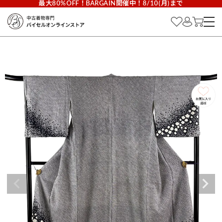
最大80%OFF！BARGAIN開催中！8/10(月)まで