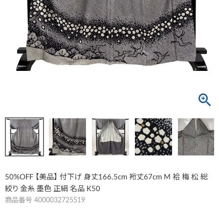
50%OFF 【美品】 付下げ 身丈166.5cm 裄丈67cm M 袷 梅 松 総
絞り 金糸 墨色 正絹 名品 K50
商品番号
4000032725519