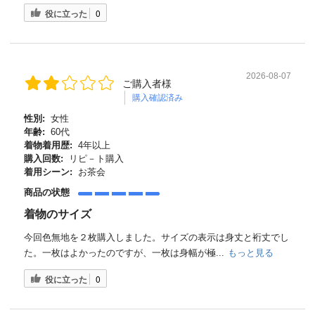
役に立った
0
2026-08-07
ご購入者様
購入確認済み
性別:
女性
年齢:
60代
着物着用歴:
4年以上
購入回数:
リピ－ト購入
着用シーン:
お茶会
商品の状態
着物のサイズ
今回色無地を２枚購入しました。サイズの表示は身丈と裄丈でし
た。一枚はよかったのですが、一枚は身幅が極...
もっと見る
役に立った
0