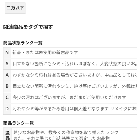
二万以下
商品状態ランク一覧
N
新品・または未使用の新古品です
S
目立たない箇所にもシミ・汚れはほぼなく、大変状態の良いお品
A
わずかなシミ汚れはある場合がございますが、中古品としては状
B
目立たない箇所に汚れやシミ、焼け等はございますが、外観は良
C
多少の汚れはございますが、まだまだご使用いただけます
D
汚れやシミ等があるため着用は個人差となります リメイクにお
商品ランク一覧
希少なお品物や、数多くの作家物を取り揃えたランク
逸
品
また、それに準じた当店基準にて選定したお品物