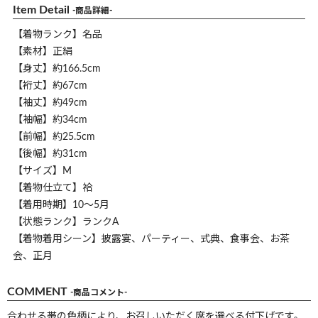
Item Detail
-商品詳細-
【着物ランク】名品
【素材】正絹
【身丈】約166.5cm
【裄丈】約67cm
【袖丈】約49cm
【袖幅】約34cm
【前幅】約25.5cm
【後幅】約31cm
【サイズ】M
【着物仕立て】袷
【着用時期】10～5月
【状態ランク】ランクA
【着物着用シーン】披露宴、パーティー、式典、食事会、お茶
会、正月
COMMENT
-商品コメント-
合わせる帯の色柄により、お召しいただく席を選べる付下げです。