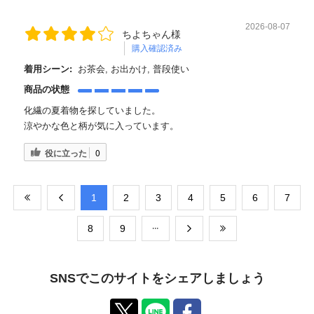
2026-08-07
ちよちゃん様
購入確認済み
着用シーン:
お茶会, お出かけ, 普段使い
商品の状態
化繊の夏着物を探していました。
涼やかな色と柄が気に入っています。
役に立った
0
​1
​2
​3
​4
​5
​6
​7
​8
​9
SNSでこのサイトをシェアしましょう