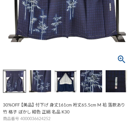
30%OFF 【美品】 付下げ 身丈161cm 裄丈65.5cm M 袷 落款あり
竹 格子 ぼかし 紺色 正絹 名品 K30
商品番号
4000036624252