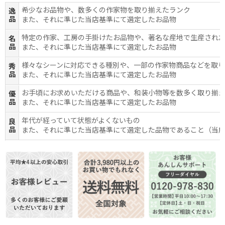
希少なお品物や、数多くの作家物を取り揃えたランク
逸
品
また、それに準じた当店基準にて選定したお品物
特定の作家、工房の手掛けたお品物や、著名な産地で生産され
名
品
また、それに準じた当店基準にて選定したお品物
様々なシーンに対応できる種別や、一部の作家物商品などを取
秀
品
また、それに準じた当店基準にて選定したお品物
お手頃にお求めいただける商品や、和装小物等を数多く取り揃
優
品
また、それに準じた当店基準にて選定したお品物
年代が経っていて状態がよくないもの
良
品
また、それに準じた当店基準にて選定した品物であること（当