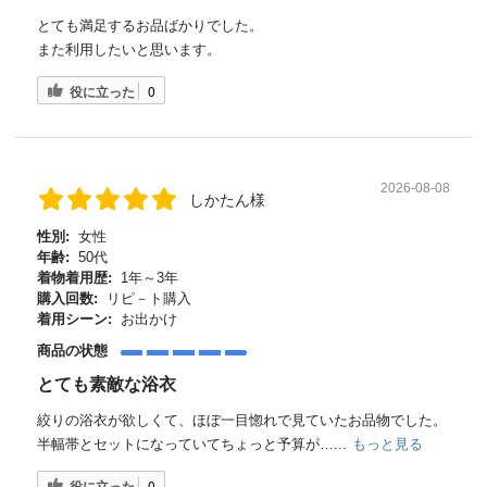
とても満足するお品ばかりでした。
また利用したいと思います。
役に立った
0
2026-08-08
しかたん様
性別:
女性
年齢:
50代
着物着用歴:
1年～3年
購入回数:
リピ－ト購入
着用シーン:
お出かけ
商品の状態
とても素敵な浴衣
絞りの浴衣が欲しくて、ほぼ一目惚れで見ていたお品物でした。
半幅帯とセットになっていてちょっと予算が…...
もっと見る
役に立った
0