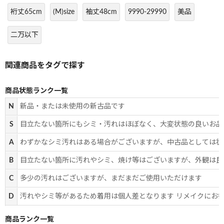
裄丈65cm
(M)size
袖丈48cm
9990-29990
美品
二万以下
商品状態ランク一覧
N
新品・または未使用の新古品です
S
目立たない箇所にもシミ・汚れはほぼなく、大変状態の良いお品
A
わずかなシミ汚れはある場合がございますが、中古品としては状
B
目立たない箇所に汚れやシミ、焼け等はございますが、外観は良
C
多少の汚れはございますが、まだまだご使用いただけます
D
汚れやシミ等があるため着用は個人差となります リメイクにお
商品ランク一覧