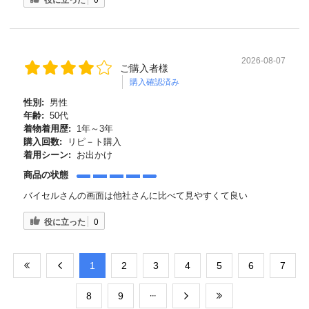
2026-08-07
ご購入者様
購入確認済み
性別:
男性
年齢:
50代
着物着用歴:
1年～3年
購入回数:
リピ－ト購入
着用シーン:
お出かけ
商品の状態
バイセルさんの画面は他社さんに比べて見やすくて良い
役に立った
0
​1
​2
​3
​4
​5
​6
​7
​8
​9