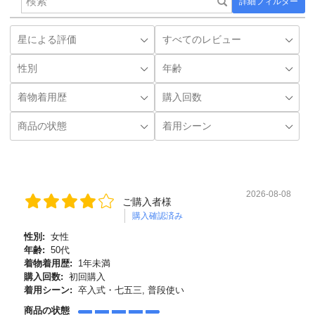
詳細フィルター
2026-08-08
ご購入者様
購入確認済み
性別:
女性
年齢:
50代
着物着用歴:
1年未満
購入回数:
初回購入
着用シーン:
卒入式・七五三, 普段使い
商品の状態