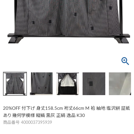
20%OFF 付下げ 身丈158.5cm 裄丈66cm M 袷 紬地 塩沢絣 証紙
あり 幾何学模様 縦縞 黒灰 正絹 逸品 K30
商品番号
4000037395939