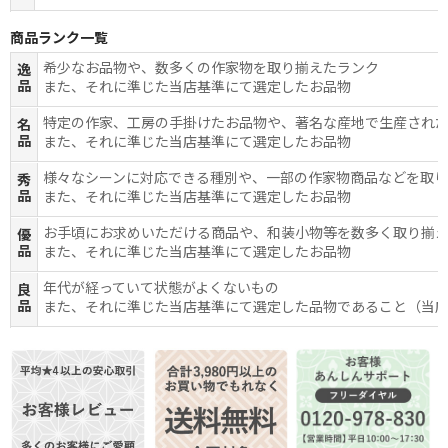
商品ランク一覧
希少なお品物や、数多くの作家物を取り揃えたランク
逸
品
また、それに準じた当店基準にて選定したお品物
特定の作家、工房の手掛けたお品物や、著名な産地で生産され
名
品
また、それに準じた当店基準にて選定したお品物
様々なシーンに対応できる種別や、一部の作家物商品などを取
秀
品
また、それに準じた当店基準にて選定したお品物
お手頃にお求めいただける商品や、和装小物等を数多く取り揃
優
品
また、それに準じた当店基準にて選定したお品物
年代が経っていて状態がよくないもの
良
品
また、それに準じた当店基準にて選定した品物であること（当