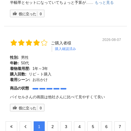
半幅帯とセットになっていてちょっと予算が…...
もっと見る
役に立った
0
2026-08-07
ご購入者様
購入確認済み
性別:
男性
年齢:
50代
着物着用歴:
1年～3年
購入回数:
リピ－ト購入
着用シーン:
お出かけ
商品の状態
バイセルさんの画面は他社さんに比べて見やすくて良い
役に立った
0
​1
​2
​3
​4
​5
​6
​7