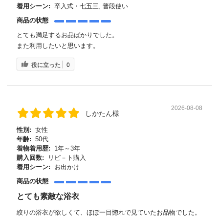
着用シーン:
卒入式・七五三, 普段使い
商品の状態
とても満足するお品ばかりでした。
また利用したいと思います。
役に立った
0
2026-08-08
しかたん様
性別:
女性
年齢:
50代
着物着用歴:
1年～3年
購入回数:
リピ－ト購入
着用シーン:
お出かけ
商品の状態
とても素敵な浴衣
絞りの浴衣が欲しくて、ほぼ一目惚れで見ていたお品物でした。