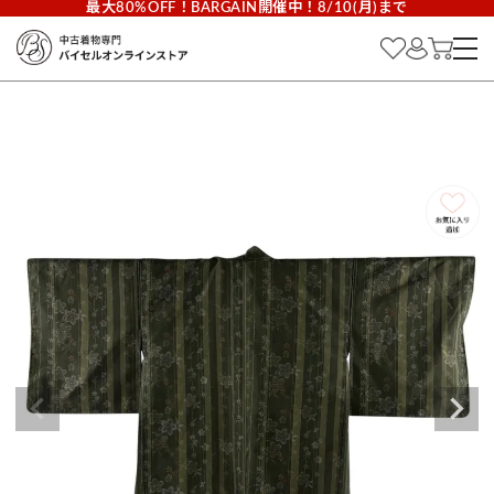
最大80%OFF！BARGAIN開催中！8/10(月)まで