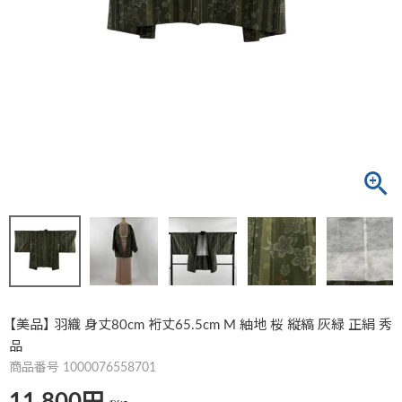
【美品】 羽織 身丈80cm 裄丈65.5cm M 紬地 桜 縦縞 灰緑 正絹 秀
品
商品番号
1000076558701