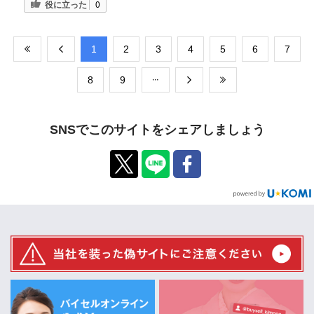
役に立った
0
​1
​2
​3
​4
​5
​6
​7
​8
​9
SNSでこのサイトをシェアしましょう