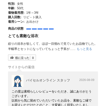
性別:
女性
年齢:
50代
着物着用歴:
1年～3年
購入回数:
リピ－ト購入
着用シーン:
お出かけ
商品の状態
とても素敵な浴衣
絞りの浴衣が欲しくて、ほぼ一目惚れで見ていたお品物でした。
半幅帯とセットになっていてちょっと予算が…...
もっと見る
役に立った
0
サイトからの返信
バイセルオンライン スタッフ
2026-08-09
この度は素晴らしいレビューをいただき、誠にありがとう
ございます。
以前から気に留めていただいていたお品を、素敵なご縁で
お迎えいただけたとのこと、大変嬉しく拝見いたしまし