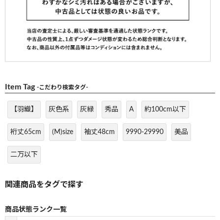
Item Tag
-こだわり検索タグ-
【羽織】
灰色系
灰緑
秀品
A
約100cm以下
裄丈65cm
(M)size
袖丈48cm
9990-29990
美品
二万以下
商品状態ランク一覧