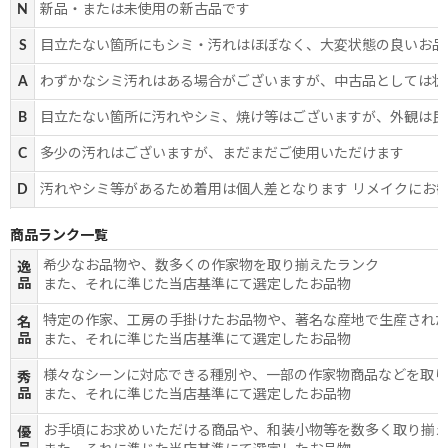
N
新品・または未使用の新古品です
S
目立たない箇所にもシミ・汚れはほぼなく、大変状態の良いお品
A
わずかなシミ汚れはある場合がございますが、中古品としては状
B
目立たない箇所に汚れやシミ、焼け等はございますが、外観は良
C
多少の汚れはございますが、まだまだご使用いただけます
D
汚れやシミ等があるため着用は個人差となります リメイクにお
商品ランク一覧
希少なお品物や、数多くの作家物を取り揃えたランク
逸
品
また、それに準じた当店基準にて選定したお品物
特定の作家、工房の手掛けたお品物や、著名な産地で生産され
名
品
また、それに準じた当店基準にて選定したお品物
様々なシーンに対応できる種別や、一部の作家物商品などを取
秀
品
また、それに準じた当店基準にて選定したお品物
お手頃にお求めいただける商品や、和装小物等を数多く取り揃
優