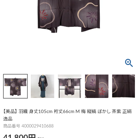
【美品】 羽織 身丈105cm 裄丈66cm M 梅 縦縞 ぼかし 茶紫 正絹
逸品
商品番号
4000029410688