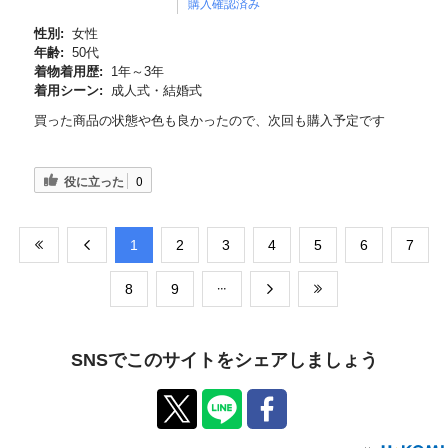
購入確認済み
性別:
女性
年齢:
50代
着物着用歴:
1年～3年
着用シーン:
成人式・結婚式
買った商品の状態や色も良かったので、次回も購入予定です
役に立った
0
​1
​2
​3
​4
​5
​6
​7
​8
​9
SNSでこのサイトをシェアしましょう