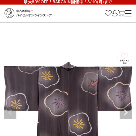
最大80%OFF！BARGAIN開催中！8/10(月)まで