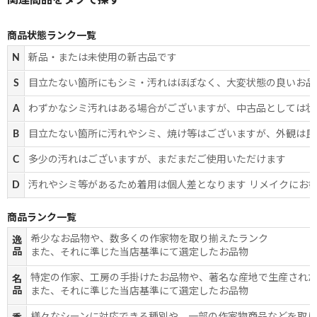
商品状態ランク一覧
N
新品・または未使用の新古品です
S
目立たない箇所にもシミ・汚れはほぼなく、大変状態の良いお品
A
わずかなシミ汚れはある場合がございますが、中古品としては状
B
目立たない箇所に汚れやシミ、焼け等はございますが、外観は良
C
多少の汚れはございますが、まだまだご使用いただけます
D
汚れやシミ等があるため着用は個人差となります リメイクにお
商品ランク一覧
希少なお品物や、数多くの作家物を取り揃えたランク
逸
品
また、それに準じた当店基準にて選定したお品物
特定の作家、工房の手掛けたお品物や、著名な産地で生産され
名
品
また、それに準じた当店基準にて選定したお品物