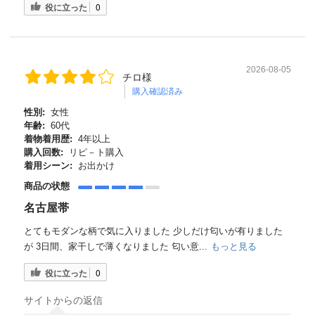
役に立った
0
2026-08-05
チロ様
購入確認済み
性別:
女性
年齢:
60代
着物着用歴:
4年以上
購入回数:
リピ－ト購入
着用シーン:
お出かけ
商品の状態
名古屋帯
とてもモダンな柄で気に入りました 少しだけ匂いが有りました
が 3日間、家干しで薄くなりました 匂い意...
もっと見る
役に立った
0
サイトからの返信