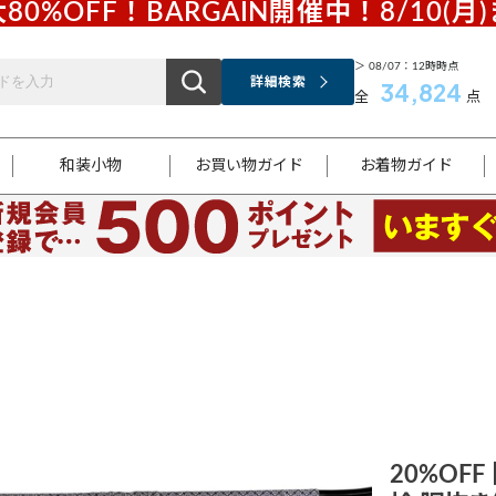
80%OFF！BARGAIN開催中！8/10(月
＞ 08/07：12時時点
詳細検索
34,824
全
点
和装小物
お買い物ガイド
お着物ガイド
ス
お支払いについて
はじめてのお着物ガイド
新規会員登録
着物知識
スタッフブログ
サイズ案内
着物参考サイズ/採寸について
和色チャート集
お問い合わせ
処法
ご返品について
メールマガジンのご登録
着物販売方法について
関連サイト一覧
袋名古屋帯
黒留袖
帯締め
開き名
色留袖
帯揚げ
古屋帯
付下げ
帯締め
丸帯
色無地
作り帯
着物
配送について
商品ランクについて(当店基準)
帯揚げセット
ショール
小紋
浴衣
襦袢
和装コート
20%OFF