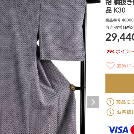
袷 胴抜き
品 K30
商品番号
40000
3
当店通常価格
29,44
294
ポイン