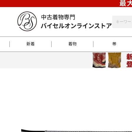
最大
新着
着物
帯
お客様に届くまで
商品お取り寄せサービ
ご注文方法のご案内
お着物がにおう時の対
和装バッグ
訪問着
袋帯
名古屋帯
振袖
反物
梱包方法のご案内
江戸小紋
紬