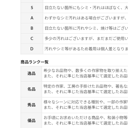
S
目立たない箇所にもシミ・汚れはほぼなく、
A
わずかなシミ汚れはある場合がございますが
B
目立たない箇所に汚れやシミ、焼け等はござ
C
多少の汚れはございますが、まだまだご使用
D
汚れやシミ等があるため着用は個人差となりま
商品ランク一覧
希少なお品物や、数多くの作家物を取り揃えた
逸品
また、それに準じた当店基準にて選定したお品
特定の作家、工房の手掛けたお品物や、著名な
名品
また、それに準じた当店基準にて選定したお品
様々なシーンに対応できる種別や、一部の作家
秀品
また、それに準じた当店基準にて選定したお品
お手頃にお求めいただける商品や、和装小物等
優品
また、それに準じた当店基準にて選定したお品