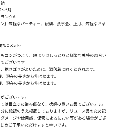
】袷
0～5月
ランクA
ーン】気軽なパーティー、観劇、食事会、正月、気軽なお茶
-商品コメント-
りもコシがつよく、紬よりはしっとりと馴染む独特の風合い
召でございます。
く、裾さばきがよいために、洒落着に向くとされます。
cm程、現在の長さから伸ばせます。
cm程、現在の長さから伸ばせます。
ワがございます。
しては目立った染み傷なく、状態の良いお品でございます。
十分に確認のうえ掲載しておりますが、リユース品のため記
なダメージや使用感、保管によるにおい等がある場合がござ
かじめご了承いただけますと幸いです。