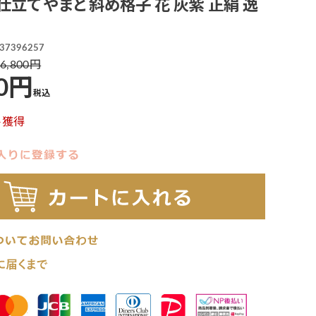
仕立て やまと 斜め格子 花 灰紫 正絹 逸
37396257
6,800
0
税込
ト獲得