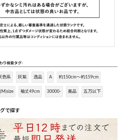
だわり検索タグ-
灰色系
灰紫
逸品
A
約150cm～約159cm
(M)size
袖丈49cm
30000-
美品
五万以下