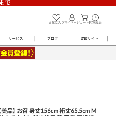
)まで
お気に入り
マイページ
カート
閲覧履歴
サービス
ブログ
買取サイト
よくあるご質問
お買い物診断
半幅帯
帯留め
お召
男性用帯
着物帯
新品
セット
袴
男性用
 【美品】 お召 身丈156cm 裄丈65.5cm M