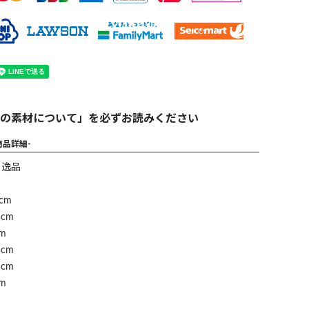
の素材について」を必ずお読みください
商品詳細-
】逸品
cm
cm
m
cm
cm
m