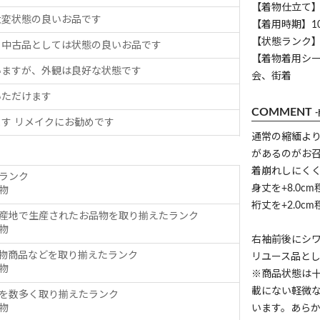
【着物仕立て
大変状態の良いお品です
【着用時期】1
【状態ランク】
、中古品としては状態の良いお品です
【着物着用シ
いますが、外観は良好な状態です
会、街着
いただけます
COMMENT
す リメイクにお勧めです
通常の縮緬よ
があるのがお
着崩れしにく
ランク
身丈を+8.0
物
裄丈を+2.0
産地で生産されたお品物を取り揃えたランク
物
右袖前後にシ
物商品などを取り揃えたランク
リユース品と
物
※商品状態は
載にない軽微
を数多く取り揃えたランク
物
います。あら