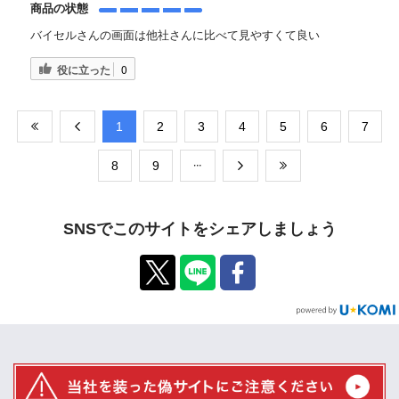
商品の状態
バイセルさんの画面は他社さんに比べて見やすくて良い
役に立った
0
​1
​2
​3
​4
​5
​6
​7
​8
​9
SNSでこのサイトをシェアしましょう