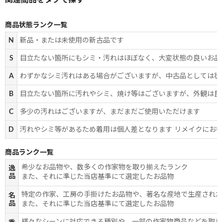
商品状態ランク一覧
N
新品・または未使用の新古品です
S
目立たない箇所にもシミ・汚れはほぼなく、大変状態の良いお品
A
わずかなシミ汚れはある場合がございますが、中古品としては状
B
目立たない箇所に汚れやシミ、焼け等はございますが、外観は良
C
多少の汚れはございますが、まだまだご使用いただけます
D
汚れやシミ等があるため着用は個人差となります リメイクにお
商品ランク一覧
希少なお品物や、数多くの作家物を取り揃えたランク
逸
品
また、それに準じた当店基準にて選定したお品物
特定の作家、工房の手掛けたお品物や、著名な産地で生産され
名
品
また、それに準じた当店基準にて選定したお品物