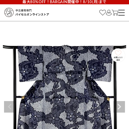
最大80%OFF！BARGAIN開催中！8/10(月)まで