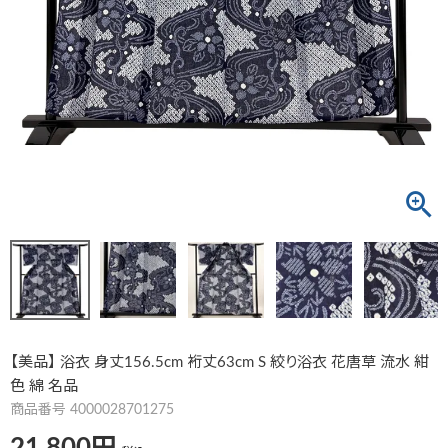
【美品】 浴衣 身丈156.5cm 裄丈63cm S 絞り浴衣 花唐草 流水 紺
色 綿 名品
商品番号
4000028701275