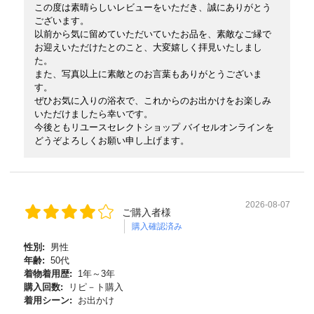
この度は素晴らしいレビューをいただき、誠にありがとう
ございます。
以前から気に留めていただいていたお品を、素敵なご縁で
お迎えいただけたとのこと、大変嬉しく拝見いたしまし
た。
また、写真以上に素敵とのお言葉もありがとうございま
す。
ぜひお気に入りの浴衣で、これからのお出かけをお楽しみ
いただけましたら幸いです。
今後ともリユースセレクトショップ バイセルオンラインを
どうぞよろしくお願い申し上げます。
2026-08-07
ご購入者様
購入確認済み
性別:
男性
年齢:
50代
着物着用歴:
1年～3年
購入回数:
リピ－ト購入
着用シーン:
お出かけ