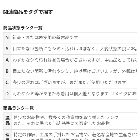
商品状態ランク一覧
N
新品・または未使用の新古品です
S
目立たない箇所にもシミ・汚れはほぼなく、大変状態の良いお品
A
わずかなシミ汚れはある場合がございますが、中古品としては状
B
目立たない箇所に汚れやシミ、焼け等はございますが、外観は良
C
多少の汚れはございますが、まだまだご使用いただけます
D
汚れやシミ等があるため着用は個人差となります リメイクにお
商品ランク一覧
希少なお品物や、数多くの作家物を取り揃えたランク
逸
品
また、それに準じた当店基準にて選定したお品物
特定の作家、工房の手掛けたお品物や、著名な産地で生産され
名