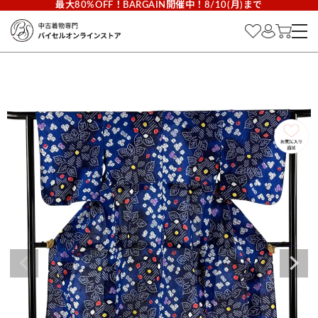
最大80%OFF！BARGAIN開催中！8/10(月)まで