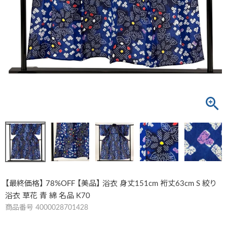
【最終価格】 78%OFF 【美品】 浴衣 身丈151cm 裄丈63cm S 絞り
浴衣 草花 青 綿 名品 K70
商品番号
4000028701428