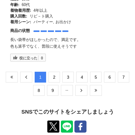
年齢:
60代
着物着用歴:
4年以上
購入回数:
リピ－ト購入
着用シーン:
パーティー, お出かけ
商品の状態
長い袋帯がほしかったので、満足です。
色も派手でなく、普段に使えそうです
役に立った
0
​1
​2
​3
​4
​5
​6
​7
​8
​9
SNSでこのサイトをシェアしましょう