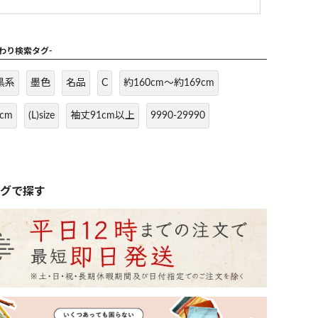
だわり検索タグ-
黒系
墨色
名品
C
約160cm～約169cm
cm
(L)size
袖丈91cm以上
9990-29990