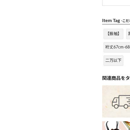
Item Tag
-こ
【振袖】
裄丈67cm-68
二万以下