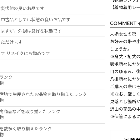
【状態ランク】
【着物着用シ
大変状態の良いお品です
、中古品としては状態の良いお品です
COMMENT
いますが、外観は良好な状態です
未婚女性の第
お好みの帯や
いただけます
しょうか。
す リメイクにお勧めです
※身丈・裄丈
表地所々にヤ
目のゆるみ、
ランク
八掛所々にヤ
物
ご購入の際は
※なお、厳し
産地で生産されたお品物を取り揃えたランク
物
見落とし箇所
沢山の商品の
物商品などを取り揃えたランク
※保管による
物
を数多く取り揃えたランク
物