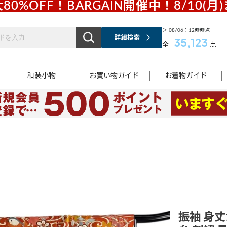
80%OFF！BARGAIN開催中！8/10(月
＞ 08/06：12時時点
詳細検索
35,123
全
点
和装小物
お買い物ガイド
お着物ガイド
ス
お支払いについて
はじめてのお着物ガイド
新規会員登録
着物知識
スタッフブログ
サイズ案内
着物参考サイズ/採寸について
和色チャート集
お問い合わせ
処法
ご返品について
メールマガジンのご登録
着物販売方法について
関連サイト一覧
袋名古屋帯
黒留袖
帯締め
開き名
色留袖
帯揚げ
古屋帯
付下げ
帯締め
丸帯
色無地
作り帯
着物
配送について
商品ランクについて(当店基準)
帯揚げセット
ショール
小紋
浴衣
襦袢
和装コート
振袖 身丈1