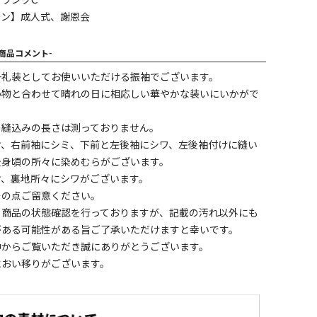
ランクC
ーン】成人式、謝恩会
-商品コメント-
一礼装としてお使いいただける振袖でございます。
小物と合わせて晴れの日に相応しい華やかな装いにいかがで
の縫込みの長さは測っておりません。
ケ、右前袖にシミ、下前と左後袖にシワ、左後袖付けに縫い
後身頃の所々に染めむらがございます。
ケ、裏地所々にシワがございます。
その点ご留意ください。
く商品の状態確認を行っておりますが、記載の汚れ以外にも
がある可能性がある旨ご了承いただけますと幸いです。
中からご覧いただき誠にありがとうございます。
におい移りがございます。