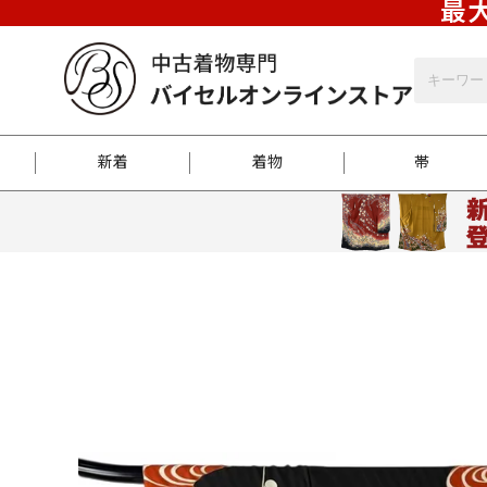
最大
新着
着物
帯
お客様に届くまで
商品お取り寄せサービ
ご注文方法のご案内
お着物がにおう時の対
和装バッグ
訪問着
袋帯
名古屋帯
振袖
反物
梱包方法のご案内
江戸小紋
紬