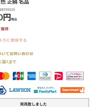
墨色 正絹 名品
28735515
0
税込
ト獲得
完売致しました