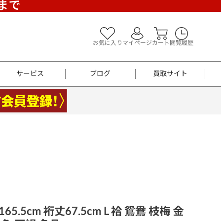
)まで
お気に入り
マイページ
カート
閲覧履歴
サービス
ブログ
買取サイト
よくあるご質問
お買い物診断
半幅帯
帯留め
お召
男性用帯
着物帯
新品
セット
袴
男性用
65.5cm 裄丈67.5cm L 袷 鴛鴦 枝梅 金