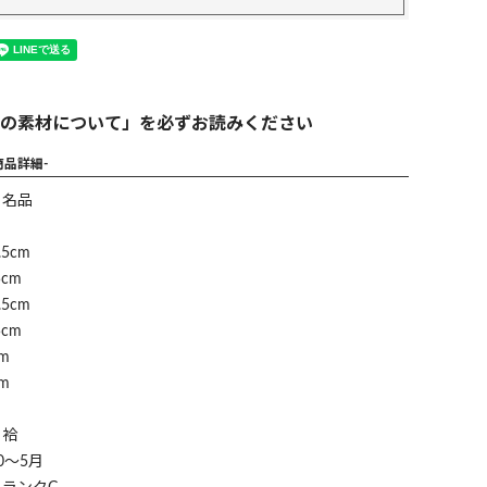
の素材について」を必ずお読みください
商品詳細-
】名品
5cm
cm
5cm
cm
m
m
】袷
0～5月