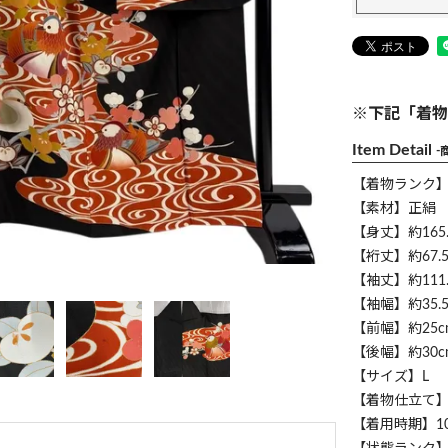
※下記「着物
Item Detail
-
【着物ランク
【素材】正絹
【身丈】約165.
【裄丈】約67.5
【袖丈】約111.
【袖幅】約35.5
【前幅】約25c
【後幅】約30c
【サイズ】L
【着物仕立て
【着用時期】1