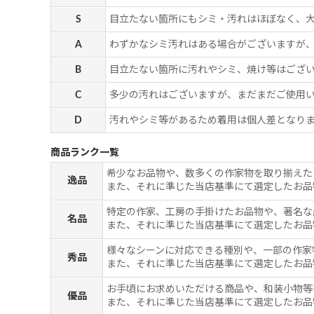
S
目立たない箇所にもシミ・汚れはほぼなく、
A
わずかなシミ汚れはある場合がございますが
B
目立たない箇所に汚れやシミ、焼け等はござ
C
多少の汚れはございますが、まだまだご使用
D
汚れやシミ等があるため着用は個人差となりま
商品ランク一覧
希少なお品物や、数多くの作家物を取り揃えた
逸品
また、それに準じた当店基準にて選定したお品
特定の作家、工房の手掛けたお品物や、著名な
名品
また、それに準じた当店基準にて選定したお品
様々なシーンに対応できる種別や、一部の作家
秀品
また、それに準じた当店基準にて選定したお品
お手頃にお求めいただける商品や、和装小物等
優品
また、それに準じた当店基準にて選定したお品