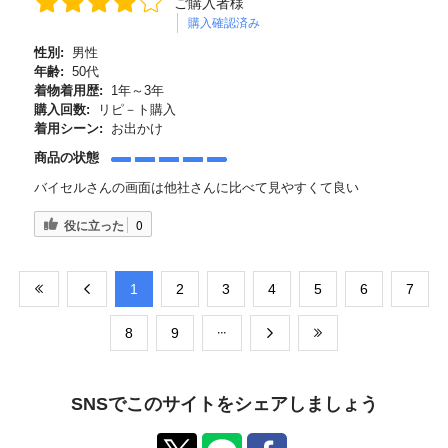
ご購入者様
購入確認済み
性別:
男性
年齢:
50代
着物着用歴:
1年～3年
購入回数:
リピ－ト購入
着用シーン:
お出かけ
商品の状態
バイセルさんの画面は他社さんに比べて見やすくて良い
役に立った
0
​1
​2
​3
​4
​5
​6
​7
​8
​9
SNSでこのサイトをシェアしましょう