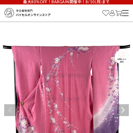
最大80%OFF！BARGAIN開催中！8/10(月)まで