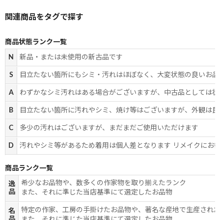
商品状態ランク一覧
N
新品・または未使用の新古品です
S
目立たない箇所にもシミ・汚れはほぼなく、大変状態の良いお品
A
わずかなシミ汚れはある場合がございますが、中古品としては状
B
目立たない箇所に汚れやシミ、焼け等はございますが、外観は良
C
多少の汚れはございますが、まだまだご使用いただけます
D
汚れやシミ等があるため着用は個人差となります リメイクにお
商品ランク一覧
希少なお品物や、数多くの作家物を取り揃えたランク
逸
品
また、それに準じた当店基準にて選定したお品物
特定の作家、工房の手掛けたお品物や、著名な産地で生産され
名
品
また、それに準じた当店基準にて選定したお品物