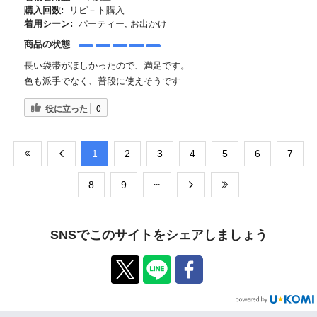
購入回数:
リピ－ト購入
着用シーン:
パーティー, お出かけ
商品の状態
長い袋帯がほしかったので、満足です。
色も派手でなく、普段に使えそうです
役に立った
0
​1
​2
​3
​4
​5
​6
​7
​8
​9
SNSでこのサイトをシェアしましょう