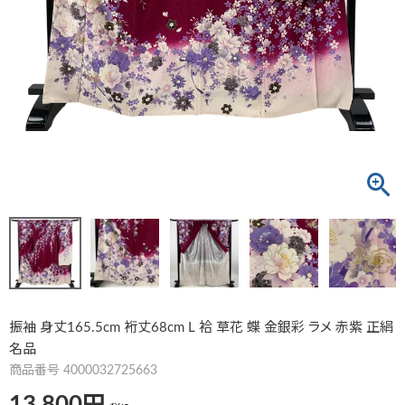
振袖 身丈165.5cm 裄丈68cm L 袷 草花 蝶 金銀彩 ラメ 赤紫 正絹
名品
商品番号
4000032725663