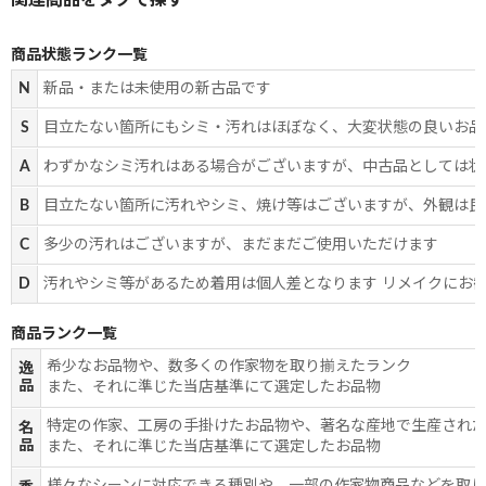
商品状態ランク一覧
N
新品・または未使用の新古品です
S
目立たない箇所にもシミ・汚れはほぼなく、大変状態の良いお品
A
わずかなシミ汚れはある場合がございますが、中古品としては状
B
目立たない箇所に汚れやシミ、焼け等はございますが、外観は良
C
多少の汚れはございますが、まだまだご使用いただけます
D
汚れやシミ等があるため着用は個人差となります リメイクにお
商品ランク一覧
希少なお品物や、数多くの作家物を取り揃えたランク
逸
品
また、それに準じた当店基準にて選定したお品物
特定の作家、工房の手掛けたお品物や、著名な産地で生産され
名
品
また、それに準じた当店基準にて選定したお品物