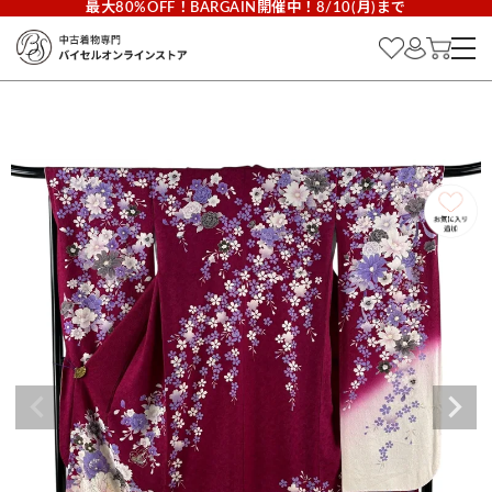
最大80%OFF！BARGAIN開催中！8/10(月)まで