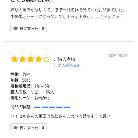
絞りの浴衣が欲しくて、ほぼ一目惚れで見ていたお品物でした。
半幅帯とセットになっていてちょっと予算が…...
もっと見る
役に立った
0
2026-08-07
ご購入者様
購入確認済み
性別:
男性
年齢:
50代
着物着用歴:
1年～3年
購入回数:
リピ－ト購入
着用シーン:
お出かけ
商品の状態
バイセルさんの画面は他社さんに比べて見やすくて良い
役に立った
0