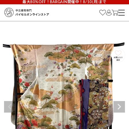
最大80%OFF！BARGAIN開催中！8/10(月)まで