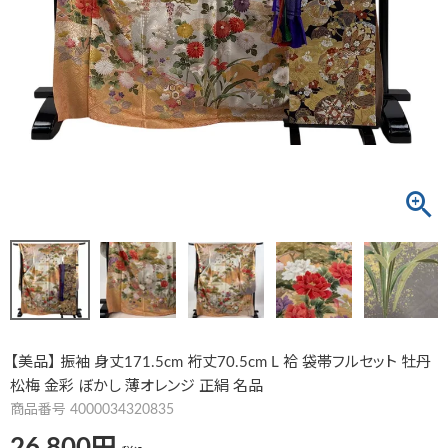
【美品】 振袖 身丈171.5cm 裄丈70.5cm L 袷 袋帯フルセット 牡丹
松梅 金彩 ぼかし 薄オレンジ 正絹 名品
商品番号
4000034320835