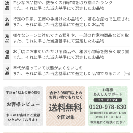
希少なお品物や、数多くの作家物を取り揃えたランク
逸
品
また、それに準じた当店基準にて選定したお品物
特定の作家、工房の手掛けたお品物や、著名な産地で生産され
名
品
また、それに準じた当店基準にて選定したお品物
様々なシーンに対応できる種別や、一部の作家物商品などを取
秀
品
また、それに準じた当店基準にて選定したお品物
お手頃にお求めいただける商品や、和装小物等を数多く取り揃
優
品
また、それに準じた当店基準にて選定したお品物
年代が経っていて状態がよくないもの
良
品
また、それに準じた当店基準にて選定した品物であること（当