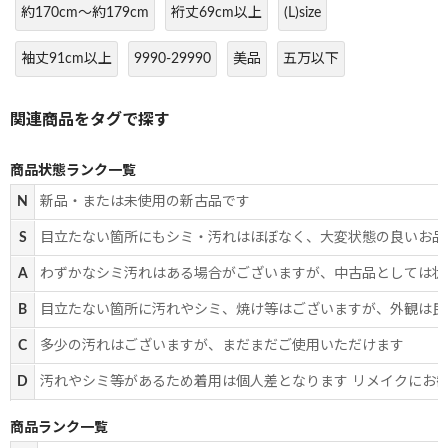
約170cm～約179cm
裄丈69cm以上
(L)size
袖丈91cm以上
9990-29990
美品
五万以下
商品状態ランク一覧
N
新品・または未使用の新古品です
S
目立たない箇所にもシミ・汚れはほぼなく、大変状態の良いお品
A
わずかなシミ汚れはある場合がございますが、中古品としては状
B
目立たない箇所に汚れやシミ、焼け等はございますが、外観は良
C
多少の汚れはございますが、まだまだご使用いただけます
D
汚れやシミ等があるため着用は個人差となります リメイクにお
商品ランク一覧