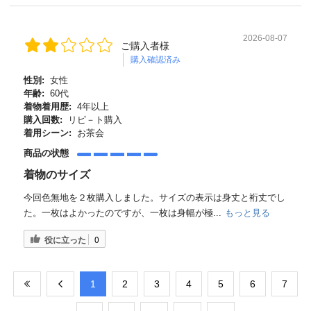
2026-08-07
ご購入者様
購入確認済み
性別:
女性
年齢:
60代
着物着用歴:
4年以上
購入回数:
リピ－ト購入
着用シーン:
お茶会
商品の状態
着物のサイズ
今回色無地を２枚購入しました。サイズの表示は身丈と裄丈でし
た。一枚はよかったのですが、一枚は身幅が極...
もっと見る
役に立った
0
​1
​2
​3
​4
​5
​6
​7