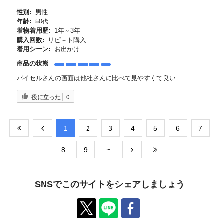
性別:
男性
年齢:
50代
着物着用歴:
1年～3年
購入回数:
リピ－ト購入
着用シーン:
お出かけ
商品の状態
バイセルさんの画面は他社さんに比べて見やすくて良い
役に立った
0
​1
​2
​3
​4
​5
​6
​7
​8
​9
SNSでこのサイトをシェアしましょう