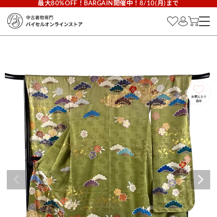
最大80%OFF！BARGAIN開催中！8/10(月)まで