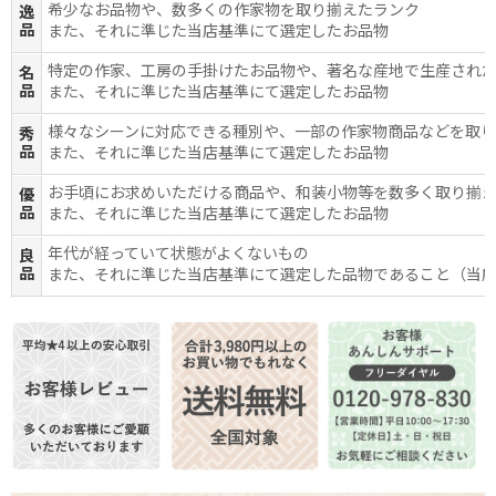
希少なお品物や、数多くの作家物を取り揃えたランク
逸
品
また、それに準じた当店基準にて選定したお品物
特定の作家、工房の手掛けたお品物や、著名な産地で生産され
名
品
また、それに準じた当店基準にて選定したお品物
様々なシーンに対応できる種別や、一部の作家物商品などを取
秀
品
また、それに準じた当店基準にて選定したお品物
お手頃にお求めいただける商品や、和装小物等を数多く取り揃
優
品
また、それに準じた当店基準にて選定したお品物
年代が経っていて状態がよくないもの
良
品
また、それに準じた当店基準にて選定した品物であること（当