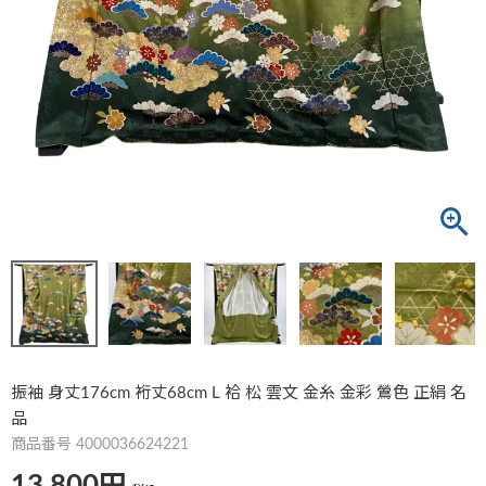
振袖 身丈176cm 裄丈68cm L 袷 松 雲文 金糸 金彩 鶯色 正絹 名
品
商品番号
4000036624221