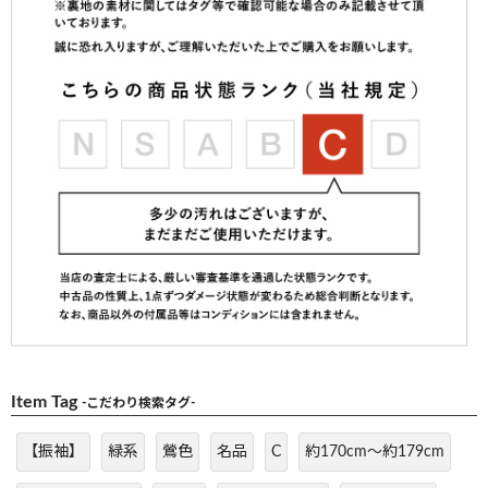
Item Tag
-こだわり検索タグ-
【振袖】
緑系
鶯色
名品
C
約170cm～約179cm