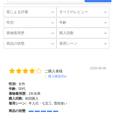
2026-08-08
ご購入者様
購入確認済み
性別:
女性
年齢:
50代
着物着用歴:
1年未満
購入回数:
初回購入
着用シーン:
卒入式・七五三, 普段使い
商品の状態