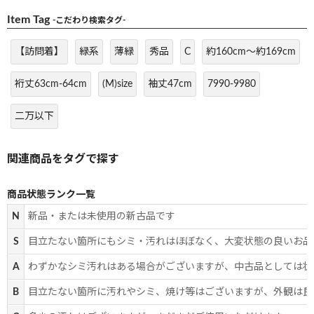
Item Tag
-こだわり検索タグ-
【訪問着】
緑系
薄緑
秀品
C
約160cm～約169cm
裄丈63cm-64cm
(M)size
袖丈47cm
7990-9980
二万以下
商品状態ランク一覧
N
新品・または未使用の新古品です
S
目立たない箇所にもシミ・汚れはほぼなく、大変状態の良いお品
A
わずかなシミ汚れはある場合がございますが、中古品としては状
B
目立たない箇所に汚れやシミ、焼け等はございますが、外観は良