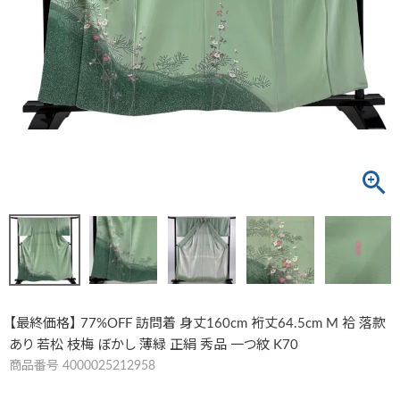
【最終価格】 77%OFF 訪問着 身丈160cm 裄丈64.5cm M 袷 落款
あり 若松 枝梅 ぼかし 薄緑 正絹 秀品 一つ紋 K70
商品番号
4000025212958