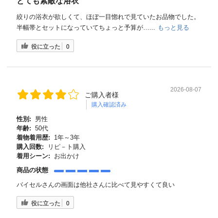
とても素敵な浴衣
絞りの浴衣が欲しくて、ほぼ一目惚れで見ていたお品物でした。
半幅帯とセットになっていてちょっと予算が…...
もっと見る
役に立った
0
2026-08-07
ご購入者様
購入確認済み
性別:
男性
年齢:
50代
着物着用歴:
1年～3年
購入回数:
リピ－ト購入
着用シーン:
お出かけ
商品の状態
バイセルさんの画面は他社さんに比べて見やすくて良い
役に立った
0