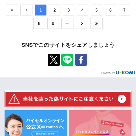
​1
​2
​3
​4
​5
​6
​7
​8
​9
SNSでこのサイトをシェアしましょう