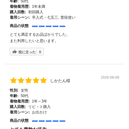
年齢:
50代
着物着用歴:
1年未満
購入回数:
初回購入
着用シーン:
卒入式・七五三, 普段使い
商品の状態
とても満足するお品ばかりでした。
また利用したいと思います。
役に立った
0
2026-08-08
しかたん様
性別:
女性
年齢:
50代
着物着用歴:
1年～3年
購入回数:
リピ－ト購入
着用シーン:
お出かけ
商品の状態