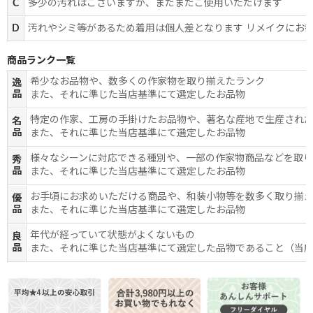
C
多少の汚れはございますが、まだまだご使用いただけます
D
汚れやシミ等があるため着用は個人差となります リメイクにお
商品ランク一覧
希少なお品物や、数多くの作家物を取り揃えたランク
逸
品
また、それに準じた当店基準にて選定したお品物
特定の作家、工房の手掛けたお品物や、著名な産地で生産され
名
品
また、それに準じた当店基準にて選定したお品物
様々なシーンに対応できる種別や、一部の作家物商品などを取
秀
品
また、それに準じた当店基準にて選定したお品物
お手頃にお求めいただける商品や、和装小物等を数多く取り揃
優
品
また、それに準じた当店基準にて選定したお品物
年代が経っていて状態がよくないもの
良
品
また、それに準じた当店基準にて選定した品物であること（当