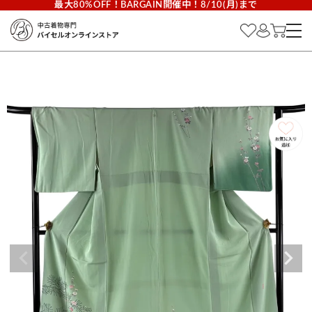
最大80%OFF！BARGAIN開催中！8/10(月)まで