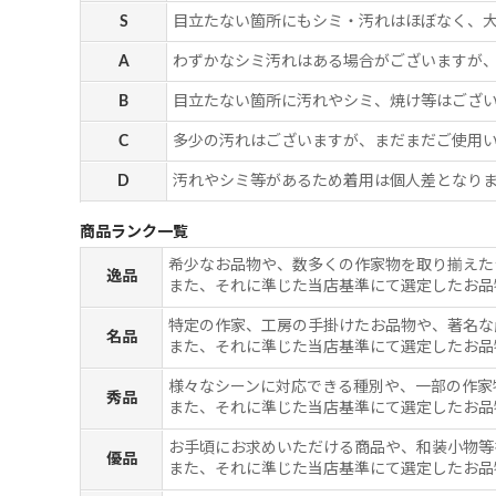
S
目立たない箇所にもシミ・汚れはほぼなく、
A
わずかなシミ汚れはある場合がございますが
B
目立たない箇所に汚れやシミ、焼け等はござ
C
多少の汚れはございますが、まだまだご使用
D
汚れやシミ等があるため着用は個人差となりま
商品ランク一覧
希少なお品物や、数多くの作家物を取り揃えた
逸品
また、それに準じた当店基準にて選定したお品
特定の作家、工房の手掛けたお品物や、著名な
名品
また、それに準じた当店基準にて選定したお品
様々なシーンに対応できる種別や、一部の作家
秀品
また、それに準じた当店基準にて選定したお品
お手頃にお求めいただける商品や、和装小物等
優品
また、それに準じた当店基準にて選定したお品