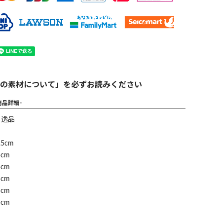
の素材について」を必ずお読みください
商品詳細-
】逸品
5cm
cm
cm
cm
cm
cm