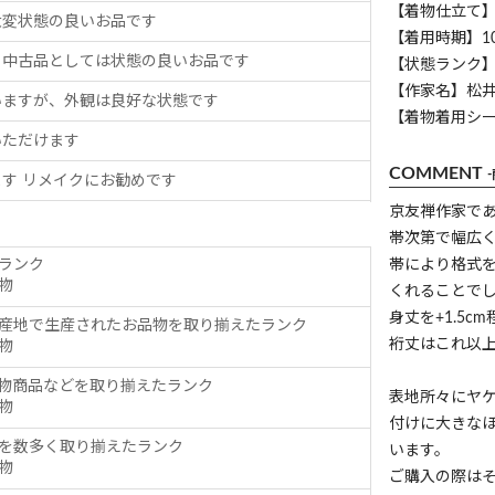
【着物仕立て
大変状態の良いお品です
【着用時期】1
、中古品としては状態の良いお品です
【状態ランク】
【作家名】松
いますが、外観は良好な状態です
【着物着用シ
いただけます
COMMENT
す リメイクにお勧めです
京友禅作家で
帯次第で幅広
ランク
帯により格式
物
くれることで
身丈を+1.5
産地で生産されたお品物を取り揃えたランク
裄丈はこれ以
物
物商品などを取り揃えたランク
表地所々にヤ
物
付けに大きな
を数多く取り揃えたランク
います。
物
ご購入の際は