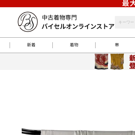
最大
新着
着物
帯
お客様に届くまで
商品お取り寄せサービ
ご注文方法のご案内
お着物がにおう時の対
和装バッグ
訪問着
袋帯
名古屋帯
振袖
反物
梱包方法のご案内
江戸小紋
紬