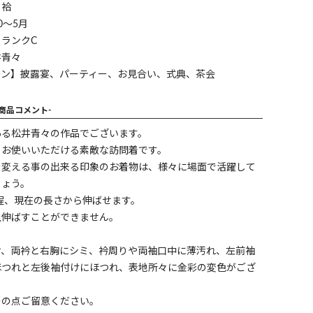
】袷
0～5月
ランクC
井青々
ーン】披露宴、パーティー、お見合い、式典、茶会
-商品コメント-
ある松井青々の作品でございます。
くお使いいただける素敵な訪問着です。
を変える事の出来る印象のお着物は、様々に場面で活躍して
しょう。
cm程、現在の長さから伸ばせます。
上伸ばすことができません。
ケ、両衿と右胸にシミ、衿周りや両袖口中に薄汚れ、左前袖
ほつれと左後袖付けにほつれ、表地所々に金彩の変色がござ
その点ご留意ください。