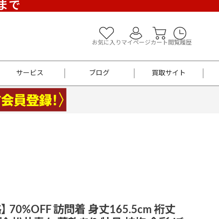
)まで
お気に入り
マイページ
カート
閲覧履歴
サービス
ブログ
買取サイト
よくあるご質問
お買い物診断
半幅帯
帯留め
お召
男性用帯
着物帯
新品
セット
袴
男性用
 70%OFF 訪問着 身丈165.5cm 裄丈