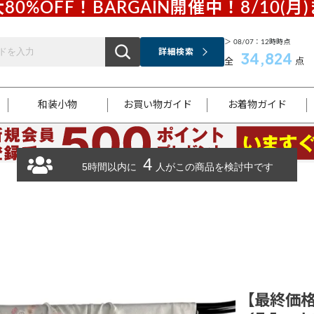
80%OFF！BARGAIN開催中！8/10(月
＞ 08/07：12時時点
詳細検索
34,824
全
点
和装小物
お買い物ガイド
お着物ガイド
4
ス
お支払いについて
はじめてのお着物ガイド
新規会員登録
着物知識
スタッフブログ
サイズ案内
着物参考サイズ/採寸について
和色チャート集
お問い合わせ
5時間以内に
人がこの商品を検討中です
処法
ご返品について
メールマガジンのご登録
着物販売方法について
関連サイト一覧
袋名古屋帯
黒留袖
帯締め
開き名
色留袖
帯揚げ
古屋帯
付下げ
帯締め
丸帯
色無地
作り帯
着物
配送について
商品ランクについて(当店基準)
帯揚げセット
ショール
小紋
浴衣
襦袢
和装コート
【最終価格】