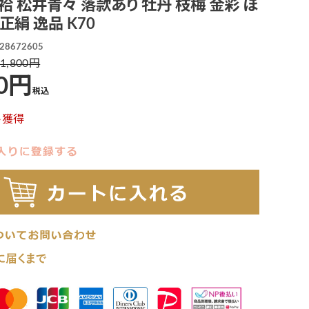
 L 袷 松井青々 落款あり 牡丹 枝梅 金彩 ぼ
正絹 逸品 K70
28672605
1,800
0
税込
ト獲得