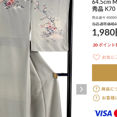
64.5cm
秀品 K70
商品番号
40000
8
当店通常価格
1,980
20
ポイント