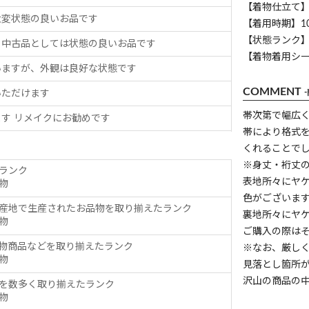
【着物仕立て
大変状態の良いお品です
【着用時期】1
【状態ランク】
、中古品としては状態の良いお品です
【着物着用シ
いますが、外観は良好な状態です
COMMENT
いただけます
帯次第で幅広
す リメイクにお勧めです
帯により格式
くれることで
※身丈・裄丈
ランク
表地所々にヤ
物
色がございま
産地で生産されたお品物を取り揃えたランク
裏地所々にヤ
物
ご購入の際は
物商品などを取り揃えたランク
※なお、厳し
物
見落とし箇所
沢山の商品の
を数多く取り揃えたランク
物