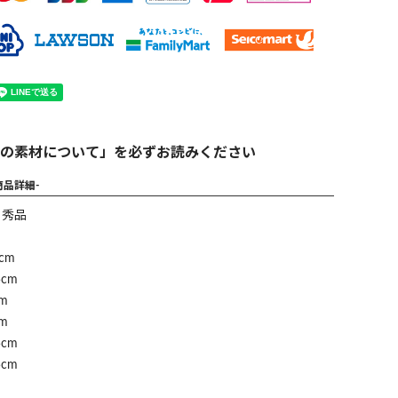
の素材について」を必ずお読みください
商品詳細-
】秀品
cm
cm
m
m
cm
cm