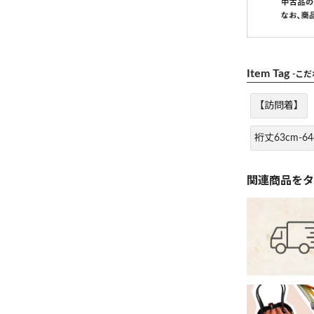
Item Tag
-こ
【訪問着】
裄丈63cm-64