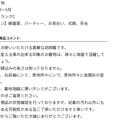
】袷
0～5月
ランクC
ーン】披露宴、パーティー、お見合い、式典、茶会
-商品コメント-
くお使いいただける素敵な訪問着です。
を変える事の出来る印象のお着物は、様々に場面で活躍して
しょう。
の縫込みの長さは測っておりません。
ケ、右前袖にシミ、表地所々にシワ、表地所々に金銀彩の変
す。
ケ、裏地両脇に薄い汗シミがございます。
その点ご留意ください。
く商品の状態確認を行っておりますが、記載の汚れ以外にも
がある可能性がある旨ご了承いただけますと幸いです。
中からご覧いただき誠にありがとうございます。