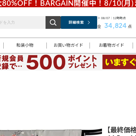
80%OFF！BARGAIN開催中！8/10(月
＞ 08/07：12時時点
詳細検索
34,824
全
点
和装小物
お買い物ガイド
お着物ガイド
ス
お支払いについて
はじめてのお着物ガイド
新規会員登録
着物知識
スタッフブログ
サイズ案内
着物参考サイズ/採寸について
和色チャート集
お問い合わせ
処法
ご返品について
メールマガジンのご登録
着物販売方法について
関連サイト一覧
袋名古屋帯
黒留袖
帯締め
開き名
色留袖
帯揚げ
古屋帯
付下げ
帯締め
丸帯
色無地
作り帯
着物
配送について
商品ランクについて(当店基準)
帯揚げセット
ショール
小紋
浴衣
襦袢
和装コート
【最終価格】