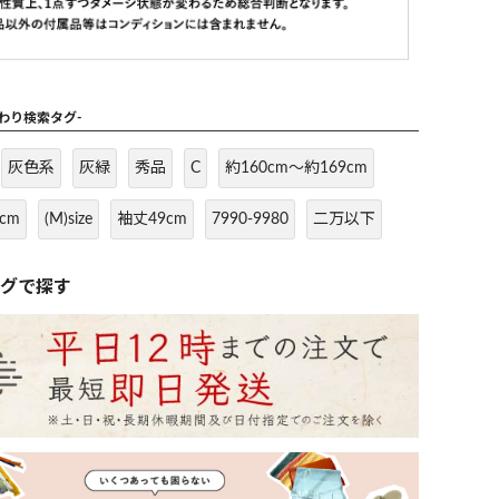
だわり検索タグ-
灰色系
灰緑
秀品
C
約160cm～約169cm
cm
(M)size
袖丈49cm
7990-9980
二万以下