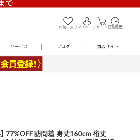
)まで
お気に入り
マイページ
カート
閲覧履歴
サービス
ブログ
買取サイト
よくあるご質問
お買い物診断
半幅帯
帯留め
お召
男性用帯
着物帯
新品
セット
袴
男性用
 77%OFF 訪問着 身丈160cm 裄丈