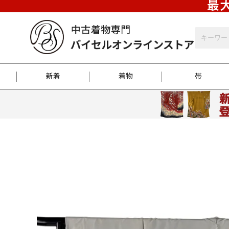
最大
新着
着物
帯
お客様に届くまで
商品お取り寄せサービ
ご注文方法のご案内
お着物がにおう時の対
和装バッグ
訪問着
袋帯
名古屋帯
振袖
反物
梱包方法のご案内
江戸小紋
紬