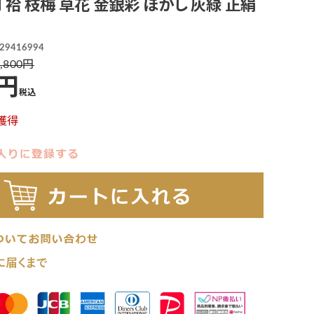
 M 袷 枝梅 草花 金銀彩 ぼかし 灰緑 正絹
29416994
,800
税込
獲得