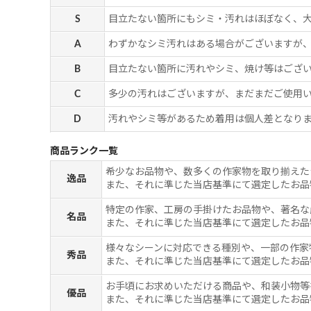
S
目立たない箇所にもシミ・汚れはほぼなく、
A
わずかなシミ汚れはある場合がございますが
B
目立たない箇所に汚れやシミ、焼け等はござ
C
多少の汚れはございますが、まだまだご使用
D
汚れやシミ等があるため着用は個人差となりま
商品ランク一覧
希少なお品物や、数多くの作家物を取り揃えた
逸品
また、それに準じた当店基準にて選定したお品
特定の作家、工房の手掛けたお品物や、著名な
名品
また、それに準じた当店基準にて選定したお品
様々なシーンに対応できる種別や、一部の作家
秀品
また、それに準じた当店基準にて選定したお品
お手頃にお求めいただける商品や、和装小物等
優品
また、それに準じた当店基準にて選定したお品