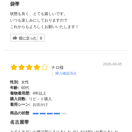
袋帯
状態も良く、とても嬉しいです。
いつも楽しみにしておりますので
これからもよろしくお願いいたします！
役に立った
0
2026-08-05
チロ様
購入確認済み
性別:
女性
年齢:
60代
着物着用歴:
4年以上
購入回数:
リピ－ト購入
着用シーン:
お出かけ
商品の状態
名古屋帯
とてもモダンな柄で気に入りました 少しだけ匂いが有りました