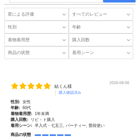
2026-08-06
結くん様
購入確認済み
性別:
女性
年齢:
60代
着物着用歴:
1年未満
購入回数:
リピ－ト購入
着用シーン:
卒入式・七五三, パーティー, 普段使い
商品の状態