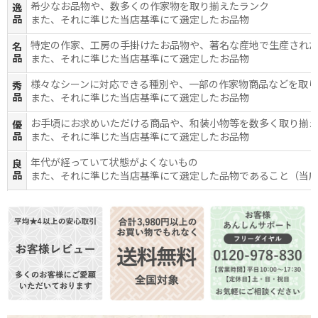
希少なお品物や、数多くの作家物を取り揃えたランク
逸
品
また、それに準じた当店基準にて選定したお品物
特定の作家、工房の手掛けたお品物や、著名な産地で生産され
名
品
また、それに準じた当店基準にて選定したお品物
様々なシーンに対応できる種別や、一部の作家物商品などを取
秀
品
また、それに準じた当店基準にて選定したお品物
お手頃にお求めいただける商品や、和装小物等を数多く取り揃
優
品
また、それに準じた当店基準にて選定したお品物
年代が経っていて状態がよくないもの
良
品
また、それに準じた当店基準にて選定した品物であること（当