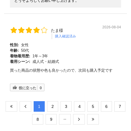
どうぞよろしくお願い申し上げます。
2026-08-04
たま様
購入確認済み
性別:
女性
年齢:
50代
着物着用歴:
1年～3年
着用シーン:
成人式・結婚式
買った商品の状態や色も良かったので、次回も購入予定です
役に立った
0
​1
​2
​3
​4
​5
​6
​7
​8
​9