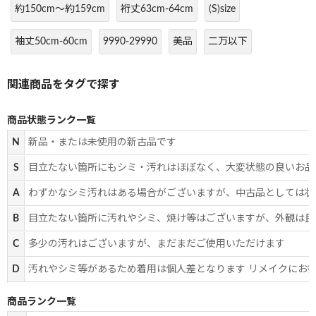
約150cm～約159cm
裄丈63cm-64cm
(S)size
袖丈50cm-60cm
9990-29990
美品
二万以下
商品状態ランク一覧
N
新品・または未使用の新古品です
S
目立たない箇所にもシミ・汚れはほぼなく、大変状態の良いお品
A
わずかなシミ汚れはある場合がございますが、中古品としては状
B
目立たない箇所に汚れやシミ、焼け等はございますが、外観は良
C
多少の汚れはございますが、まだまだご使用いただけます
D
汚れやシミ等があるため着用は個人差となります リメイクにお
商品ランク一覧