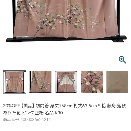
30%OFF 【美品】 訪問着 身丈158cm 裄丈63.5cm S 袷 藤舟 落款
あり 草花 ピンク 正絹 名品 K30
商品番号
4000036624214