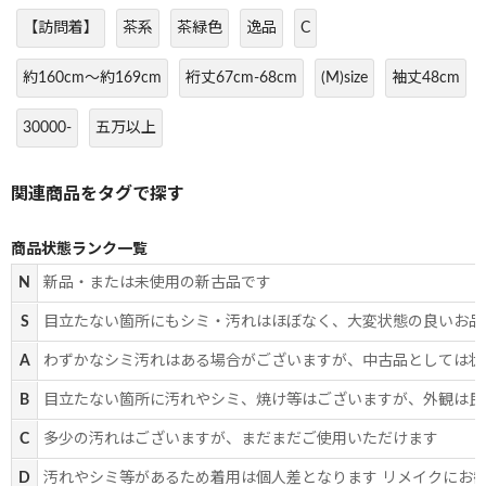
【訪問着】
茶系
茶緑色
逸品
C
約160cm～約169cm
裄丈67cm-68cm
(M)size
袖丈48cm
30000-
五万以上
商品状態ランク一覧
N
新品・または未使用の新古品です
S
目立たない箇所にもシミ・汚れはほぼなく、大変状態の良いお品
A
わずかなシミ汚れはある場合がございますが、中古品としては状
B
目立たない箇所に汚れやシミ、焼け等はございますが、外観は良
C
多少の汚れはございますが、まだまだご使用いただけます
D
汚れやシミ等があるため着用は個人差となります リメイクにお