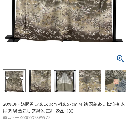
20%OFF 訪問着 身丈160cm 裄丈67cm M 袷 落款あり 松竹梅 家
屋 刺繍 金通し 茶緑色 正絹 逸品 K30
商品番号
4000037395977