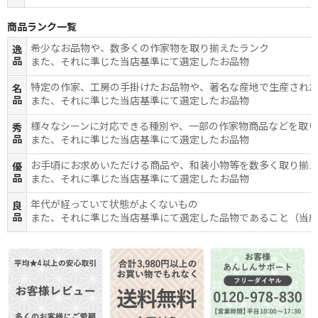
商品ランク一覧
希少なお品物や、数多くの作家物を取り揃えたランク
逸
品
また、それに準じた当店基準にて選定したお品物
特定の作家、工房の手掛けたお品物や、著名な産地で生産され
名
品
また、それに準じた当店基準にて選定したお品物
様々なシーンに対応できる種別や、一部の作家物商品などを取
秀
品
また、それに準じた当店基準にて選定したお品物
お手頃にお求めいただける商品や、和装小物等を数多く取り揃
優
品
また、それに準じた当店基準にて選定したお品物
年代が経っていて状態がよくないもの
良
品
また、それに準じた当店基準にて選定した品物であること（当