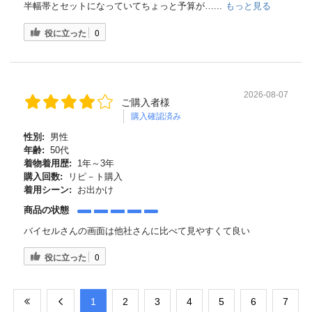
半幅帯とセットになっていてちょっと予算が…...
もっと見る
役に立った
0
2026-08-07
ご購入者様
購入確認済み
性別:
男性
年齢:
50代
着物着用歴:
1年～3年
購入回数:
リピ－ト購入
着用シーン:
お出かけ
商品の状態
バイセルさんの画面は他社さんに比べて見やすくて良い
役に立った
0
​1
​2
​3
​4
​5
​6
​7