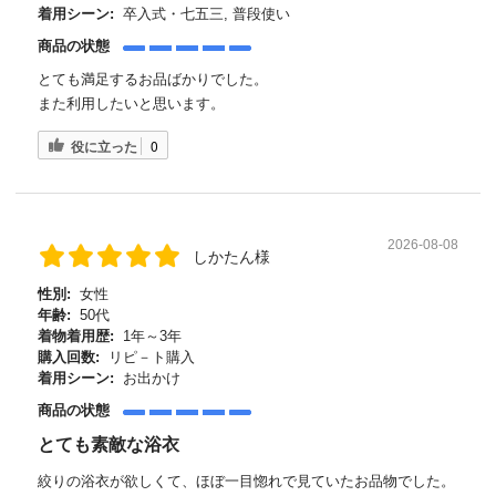
着用シーン:
卒入式・七五三, 普段使い
商品の状態
とても満足するお品ばかりでした。
また利用したいと思います。
役に立った
0
2026-08-08
しかたん様
性別:
女性
年齢:
50代
着物着用歴:
1年～3年
購入回数:
リピ－ト購入
着用シーン:
お出かけ
商品の状態
とても素敵な浴衣
絞りの浴衣が欲しくて、ほぼ一目惚れで見ていたお品物でした。