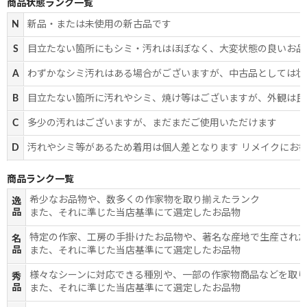
商品状態ランク一覧
N
新品・または未使用の新古品です
S
目立たない箇所にもシミ・汚れはほぼなく、大変状態の良いお品
A
わずかなシミ汚れはある場合がございますが、中古品としては状
B
目立たない箇所に汚れやシミ、焼け等はございますが、外観は良
C
多少の汚れはございますが、まだまだご使用いただけます
D
汚れやシミ等があるため着用は個人差となります リメイクにお
商品ランク一覧
希少なお品物や、数多くの作家物を取り揃えたランク
逸
品
また、それに準じた当店基準にて選定したお品物
特定の作家、工房の手掛けたお品物や、著名な産地で生産され
名
品
また、それに準じた当店基準にて選定したお品物
様々なシーンに対応できる種別や、一部の作家物商品などを取
秀
品
また、それに準じた当店基準にて選定したお品物