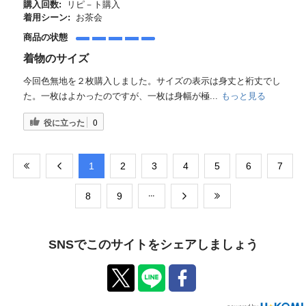
購入回数:
リピ－ト購入
着用シーン:
お茶会
商品の状態
着物のサイズ
今回色無地を２枚購入しました。サイズの表示は身丈と裄丈でし
た。一枚はよかったのですが、一枚は身幅が極...
もっと見る
役に立った
0
​1
​2
​3
​4
​5
​6
​7
​8
​9
SNSでこのサイトをシェアしましょう