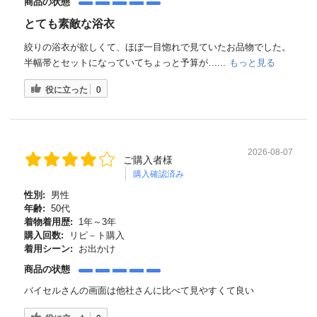
商品の状態
とても素敵な浴衣
絞りの浴衣が欲しくて、ほぼ一目惚れで見ていたお品物でした。
半幅帯とセットになっていてちょっと予算が…...
もっと見る
役に立った
0
2026-08-07
ご購入者様
購入確認済み
性別:
男性
年齢:
50代
着物着用歴:
1年～3年
購入回数:
リピ－ト購入
着用シーン:
お出かけ
商品の状態
バイセルさんの画面は他社さんに比べて見やすくて良い