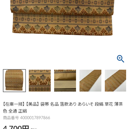
【在庫一掃】 【美品】 袋帯 名品 落款あり あらいそ 段縞 草花 薄茶
色 全通 正絹
商品番号
4000017897866