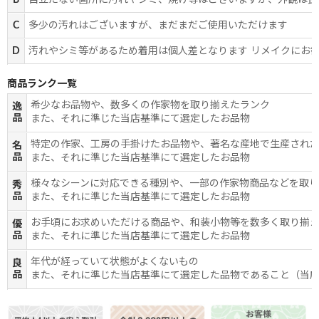
B
目立たない箇所に汚れやシミ、焼け等はございますが、外観は良
C
多少の汚れはございますが、まだまだご使用いただけます
D
汚れやシミ等があるため着用は個人差となります リメイクにお
商品ランク一覧
希少なお品物や、数多くの作家物を取り揃えたランク
逸
品
また、それに準じた当店基準にて選定したお品物
特定の作家、工房の手掛けたお品物や、著名な産地で生産され
名
品
また、それに準じた当店基準にて選定したお品物
様々なシーンに対応できる種別や、一部の作家物商品などを取
秀
品
また、それに準じた当店基準にて選定したお品物
お手頃にお求めいただける商品や、和装小物等を数多く取り揃
優
品
また、それに準じた当店基準にて選定したお品物
年代が経っていて状態がよくないもの
良
品
また、それに準じた当店基準にて選定した品物であること（当