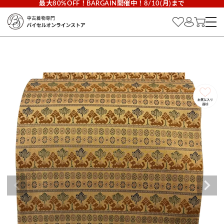
最大80%OFF！BARGAIN開催中！8/10(月)まで