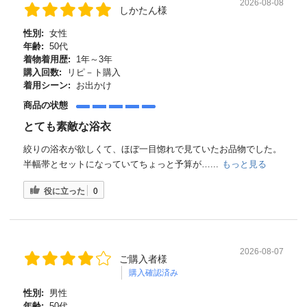
2026-08-08
しかたん様
性別:
女性
年齢:
50代
着物着用歴:
1年～3年
購入回数:
リピ－ト購入
着用シーン:
お出かけ
商品の状態
とても素敵な浴衣
絞りの浴衣が欲しくて、ほぼ一目惚れで見ていたお品物でした。
半幅帯とセットになっていてちょっと予算が…...
もっと見る
役に立った
0
2026-08-07
ご購入者様
購入確認済み
性別:
男性
年齢:
50代