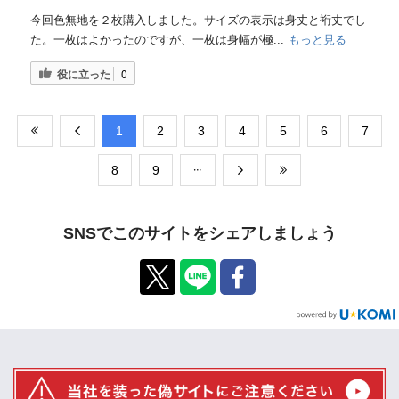
今回色無地を２枚購入しました。サイズの表示は身丈と裄丈でし
た。一枚はよかったのですが、一枚は身幅が極...
もっと見る
役に立った
0
​1
​2
​3
​4
​5
​6
​7
​8
​9
SNSでこのサイトをシェアしましょう