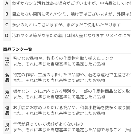
A
わずかなシミ汚れはある場合がございますが、中古品としては状
B
目立たない箇所に汚れやシミ、焼け等はございますが、外観は良
C
多少の汚れはございますが、まだまだご使用いただけます
D
汚れやシミ等があるため着用は個人差となります リメイクにお
商品ランク一覧
希少なお品物や、数多くの作家物を取り揃えたランク
逸
品
また、それに準じた当店基準にて選定したお品物
特定の作家、工房の手掛けたお品物や、著名な産地で生産され
名
品
また、それに準じた当店基準にて選定したお品物
様々なシーンに対応できる種別や、一部の作家物商品などを取
秀
品
また、それに準じた当店基準にて選定したお品物
お手頃にお求めいただける商品や、和装小物等を数多く取り揃
優
品
また、それに準じた当店基準にて選定したお品物
年代が経っていて状態がよくないもの
良
品
また、それに準じた当店基準にて選定した品物であること（当