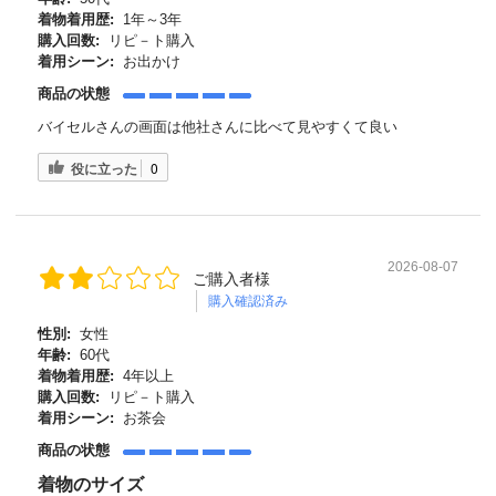
着物着用歴:
1年～3年
購入回数:
リピ－ト購入
着用シーン:
お出かけ
商品の状態
バイセルさんの画面は他社さんに比べて見やすくて良い
役に立った
0
2026-08-07
ご購入者様
購入確認済み
性別:
女性
年齢:
60代
着物着用歴:
4年以上
購入回数:
リピ－ト購入
着用シーン:
お茶会
商品の状態
着物のサイズ