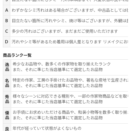
S
目立たない箇所にもシミ・汚れはほぼなく、大変状態の良いお品
A
わずかなシミ汚れはある場合がございますが、中古品としては状
B
目立たない箇所に汚れやシミ、焼け等はございますが、外観は良
C
多少の汚れはございますが、まだまだご使用いただけます
D
汚れやシミ等があるため着用は個人差となります リメイクにお
商品ランク一覧
希少なお品物や、数多くの作家物を取り揃えたランク
逸
品
また、それに準じた当店基準にて選定したお品物
特定の作家、工房の手掛けたお品物や、著名な産地で生産され
名
品
また、それに準じた当店基準にて選定したお品物
様々なシーンに対応できる種別や、一部の作家物商品などを取
秀
品
また、それに準じた当店基準にて選定したお品物
お手頃にお求めいただける商品や、和装小物等を数多く取り揃
優
品
また、それに準じた当店基準にて選定したお品物
年代が経っていて状態がよくないもの
良