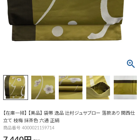
【在庫一掃】 【美品】 袋帯 逸品 辻村ジュサブロー 落款あり 関西仕
立て 枝梅 抹茶色 六通 正絹
商品番号
4000021159714