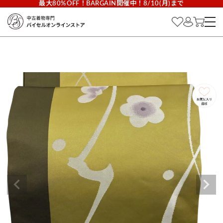
最大80%OFF！BARGAIN開催中！8/10(月)まで