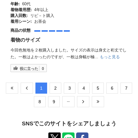
年齢:
60代
着物着用歴:
4年以上
購入回数:
リピ－ト購入
着用シーン:
お茶会
商品の状態
着物のサイズ
今回色無地を２枚購入しました。サイズの表示は身丈と裄丈でし
た。一枚はよかったのですが、一枚は身幅が極...
もっと見る
役に立った
0
​1
​2
​3
​4
​5
​6
​7
​8
​9
SNSでこのサイトをシェアしましょう