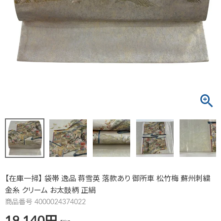
【在庫一掃】 袋帯 逸品 蒋雪英 落款あり 御所車 松竹梅 蘇州刺繍
金糸 クリーム お太鼓柄 正絹
商品番号
4000024374022