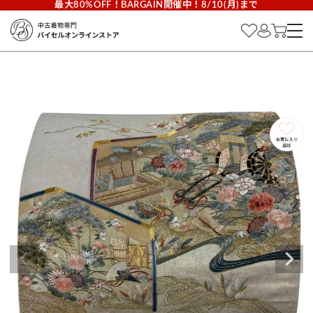
最大80%OFF！BARGAIN開催中！8/10(月)まで