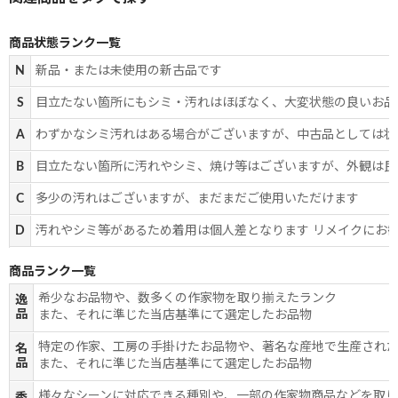
商品状態ランク一覧
N
新品・または未使用の新古品です
S
目立たない箇所にもシミ・汚れはほぼなく、大変状態の良いお品
A
わずかなシミ汚れはある場合がございますが、中古品としては状
B
目立たない箇所に汚れやシミ、焼け等はございますが、外観は良
C
多少の汚れはございますが、まだまだご使用いただけます
D
汚れやシミ等があるため着用は個人差となります リメイクにお
商品ランク一覧
希少なお品物や、数多くの作家物を取り揃えたランク
逸
品
また、それに準じた当店基準にて選定したお品物
特定の作家、工房の手掛けたお品物や、著名な産地で生産され
名
品
また、それに準じた当店基準にて選定したお品物
様々なシーンに対応できる種別や、一部の作家物商品などを取
秀