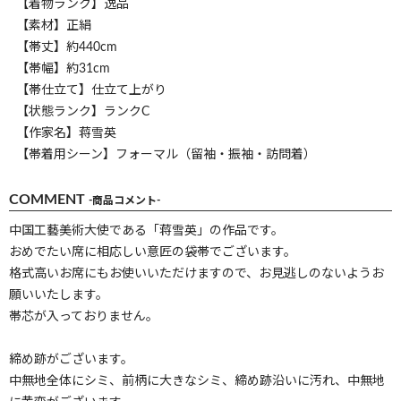
【着物ランク】逸品
【素材】正絹
【帯丈】約440cm
【帯幅】約31cm
【帯仕立て】仕立て上がり
【状態ランク】ランクC
【作家名】蒋雪英
【帯着用シーン】フォーマル（留袖・振袖・訪問着）
COMMENT
-商品コメント-
中国工藝美術大使である「蒋雪英」の作品です。
おめでたい席に相応しい意匠の袋帯でございます。
格式高いお席にもお使いいただけますので、お見逃しのないようお
願いいたします。
帯芯が入っておりません。
締め跡がございます。
中無地全体にシミ、前柄に大きなシミ、締め跡沿いに汚れ、中無地