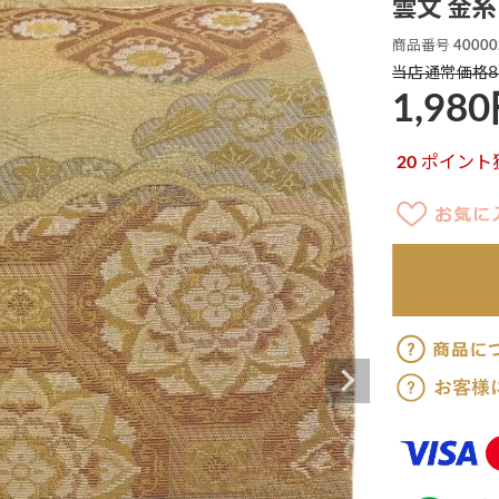
雲文 金糸 
商品番号
40000
8
当店通常価格
1,980
20
ポイント