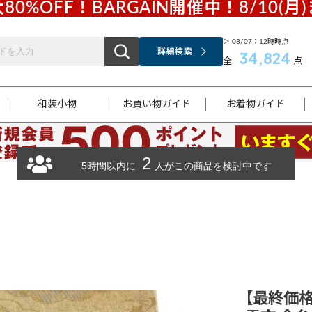
80%OFF！BARGAIN開催中！8/10(月
＞ 08/07：12時時点
詳細検索
34,824
全
点
和装小物
お買い物ガイド
お着物ガイド
2
ス
お支払いについて
はじめてのお着物ガイド
新規会員登録
着物知識
スタッフブログ
サイズ案内
着物参考サイズ/採寸について
和色チャート集
お問い合わせ
5時間以内に
人がこの商品を検討中です
処法
ご返品について
メールマガジンのご登録
着物販売方法について
関連サイト一覧
袋名古屋帯
黒留袖
帯締め
開き名
色留袖
帯揚げ
古屋帯
付下げ
帯締め
丸帯
色無地
作り帯
着物
配送について
商品ランクについて(当店基準)
帯揚げセット
ショール
小紋
浴衣
襦袢
和装コート
【最終価格】