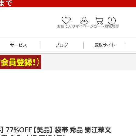
)まで
お気に入り
マイページ
カート
閲覧履歴
サービス
ブログ
買取サイト
よくあるご質問
お買い物診断
半幅帯
帯留め
お召
男性用帯
着物帯
新品
セット
袴
男性用
 77%OFF 【美品】 袋帯 秀品 蜀江華文