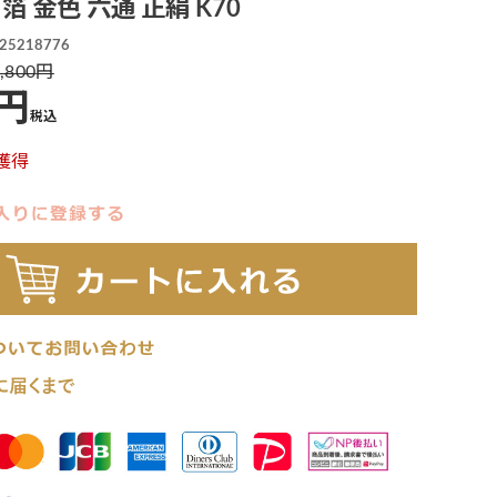
箔 金色 六通 正絹 K70
25218776
,800
税込
獲得