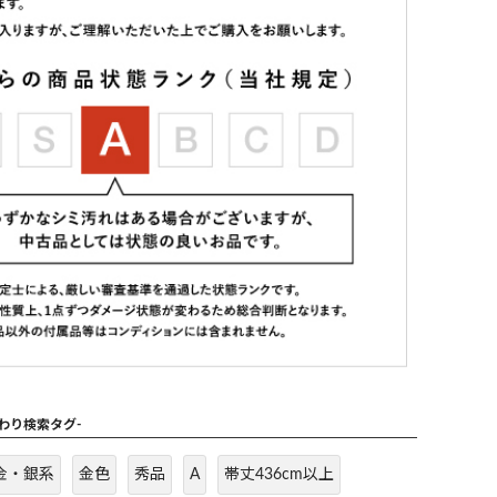
だわり検索タグ-
金・銀系
金色
秀品
A
帯丈436cm以上