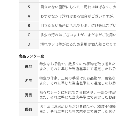
S
目立たない箇所にもシミ・汚れはほぼなく、
A
わずかなシミ汚れはある場合がございますが
B
目立たない箇所に汚れやシミ、焼け等はござ
C
多少の汚れはございますが、まだまだご使用
D
汚れやシミ等があるため着用は個人差となりま
商品ランク一覧
希少なお品物や、数多くの作家物を取り揃えた
逸品
また、それに準じた当店基準にて選定したお品
特定の作家、工房の手掛けたお品物や、著名な
名品
また、それに準じた当店基準にて選定したお品
様々なシーンに対応できる種別や、一部の作家
秀品
また、それに準じた当店基準にて選定したお品
お手頃にお求めいただける商品や、和装小物等
優品
また、それに準じた当店基準にて選定したお品