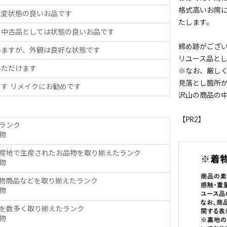
格式高いお席
大変状態の良いお品です
たします。
、中古品としては状態の良いお品です
締め跡がござ
いますが、外観は良好な状態です
リユース品と
いただけます
※なお、厳し
見落とし箇所
す リメイクにお勧めです
沢山の商品の
【PR2】
ランク
物
産地で生産されたお品物を取り揃えたランク
物
物商品などを取り揃えたランク
物
を数多く取り揃えたランク
物