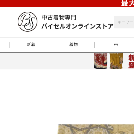
最大
新着
着物
帯
お客様に届くまで
商品お取り寄せサービ
ご注文方法のご案内
お着物がにおう時の対
和装バッグ
訪問着
袋帯
名古屋帯
振袖
反物
梱包方法のご案内
江戸小紋
紬