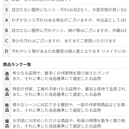
S
目立たない箇所にもシミ・汚れはほぼなく、大変状態の良いお品
A
わずかなシミ汚れはある場合がございますが、中古品としては状
B
目立たない箇所に汚れやシミ、焼け等はございますが、外観は良
C
多少の汚れはございますが、まだまだご使用いただけます
D
汚れやシミ等があるため着用は個人差となります リメイクにお
商品ランク一覧
希少なお品物や、数多くの作家物を取り揃えたランク
逸
品
また、それに準じた当店基準にて選定したお品物
特定の作家、工房の手掛けたお品物や、著名な産地で生産され
名
品
また、それに準じた当店基準にて選定したお品物
様々なシーンに対応できる種別や、一部の作家物商品などを取
秀
品
また、それに準じた当店基準にて選定したお品物
お手頃にお求めいただける商品や、和装小物等を数多く取り揃
優
品
また、それに準じた当店基準にて選定したお品物