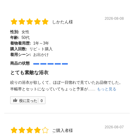
2026-08-08
しかたん様
性別:
女性
年齢:
50代
着物着用歴:
1年～3年
購入回数:
リピ－ト購入
着用シーン:
お出かけ
商品の状態
とても素敵な浴衣
絞りの浴衣が欲しくて、ほぼ一目惚れで見ていたお品物でした。
半幅帯とセットになっていてちょっと予算が…...
もっと見る
役に立った
0
2026-08-07
ご購入者様