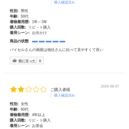
購入確認済み
性別:
男性
年齢:
50代
着物着用歴:
1年～3年
購入回数:
リピ－ト購入
着用シーン:
お出かけ
商品の状態
バイセルさんの画面は他社さんに比べて見やすくて良い
役に立った
0
2026-08-07
ご購入者様
購入確認済み
性別:
女性
年齢:
60代
着物着用歴:
4年以上
購入回数:
リピ－ト購入
着用シーン:
お茶会