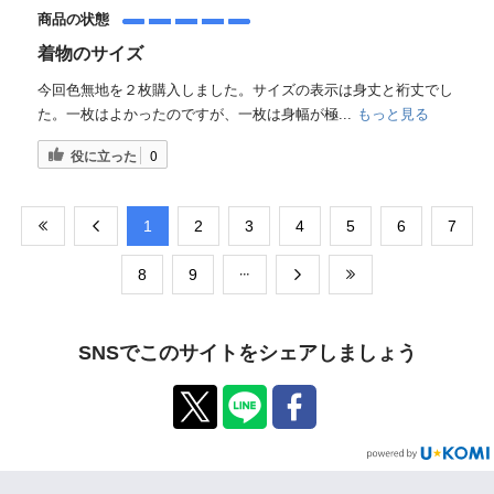
商品の状態
着物のサイズ
今回色無地を２枚購入しました。サイズの表示は身丈と裄丈でし
た。一枚はよかったのですが、一枚は身幅が極...
もっと見る
役に立った
0
​1
​2
​3
​4
​5
​6
​7
​8
​9
SNSでこのサイトをシェアしましょう