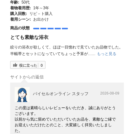
年齢:
50代
着物着用歴:
1年～3年
購入回数:
リピ－ト購入
着用シーン:
お出かけ
商品の状態
とても素敵な浴衣
絞りの浴衣が欲しくて、ほぼ一目惚れで見ていたお品物でした。
半幅帯とセットになっていてちょっと予算が…...
もっと見る
役に立った
0
サイトからの返信
バイセルオンライン スタッフ
2026-08-09
この度は素晴らしいレビューをいただき、誠にありがとう
ございます。
以前から気に留めていただいていたお品を、素敵なご縁で
お迎えいただけたとのこと、大変嬉しく拝見いたしまし
た。