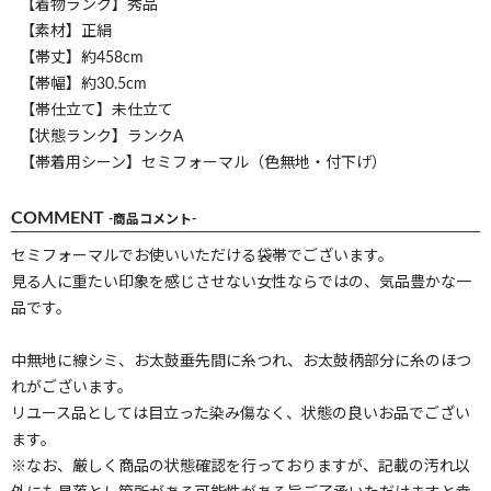
【着物ランク】秀品
【素材】正絹
【帯丈】約458cm
【帯幅】約30.5cm
【帯仕立て】未仕立て
【状態ランク】ランクA
【帯着用シーン】セミフォーマル（色無地・付下げ）
COMMENT
-商品コメント-
セミフォーマルでお使いいただける袋帯でございます。
見る人に重たい印象を感じさせない女性ならではの、気品豊かな一
品です。
中無地に線シミ、お太鼓垂先間に糸つれ、お太鼓柄部分に糸のほつ
れがございます。
リユース品としては目立った染み傷なく、状態の良いお品でござい
ます。
※なお、厳しく商品の状態確認を行っておりますが、記載の汚れ以