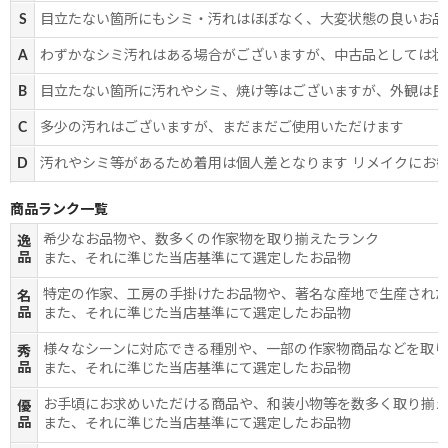
S
目立たない箇所にもシミ・汚れはほぼなく、大変状態の良いお品
A
わずかなシミ汚れはある場合がございますが、中古品としては状
B
目立たない箇所に汚れやシミ、焼け等はございますが、外観は良
C
多少の汚れはございますが、まだまだご使用いただけます
D
汚れやシミ等があるため着用は個人差となります リメイクにお
商品ランク一覧
希少なお品物や、数多くの作家物を取り揃えたランク
逸
品
また、それに準じた当店基準にて選定したお品物
特定の作家、工房の手掛けたお品物や、著名な産地で生産され
名
品
また、それに準じた当店基準にて選定したお品物
様々なシーンに対応できる種別や、一部の作家物商品などを取
秀
品
また、それに準じた当店基準にて選定したお品物
お手頃にお求めいただける商品や、和装小物等を数多く取り揃
優
品
また、それに準じた当店基準にて選定したお品物