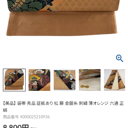
【美品】 袋帯 秀品 証紙あり 松 藤 金銀糸 刺繍 薄オレンジ 六通 正
絹
商品番号
4000025218936