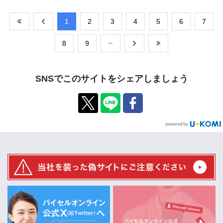
​1
​2
​3
​4
​5
​6
​7
​8
​9
SNSでこのサイトをシェアしましょう