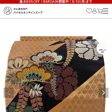
最大80%OFF！BARGAIN開催中！8/10(月)まで