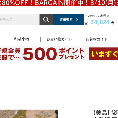
80%OFF！BARGAIN開催中！8/10(月
＞ 08/07：12時時点
詳細検索
34,824
全
点
和装小物
お買い物ガイド
お着物ガイド
ス
お支払いについて
はじめてのお着物ガイド
新規会員登録
着物知識
スタッフブログ
サイズ案内
着物参考サイズ/採寸について
和色チャート集
お問い合わせ
処法
ご返品について
メールマガジンのご登録
着物販売方法について
関連サイト一覧
袋名古屋帯
黒留袖
帯締め
開き名
色留袖
帯揚げ
古屋帯
付下げ
帯締め
丸帯
色無地
作り帯
着物
配送について
商品ランクについて(当店基準)
帯揚げセット
ショール
小紋
浴衣
襦袢
和装コート
【美品】 