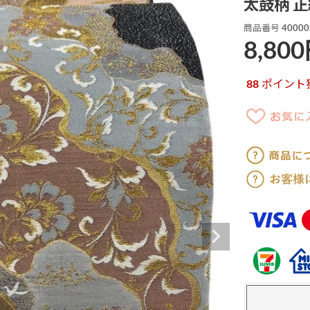
太鼓柄 正
商品番号
40000
8,800
88
ポイント