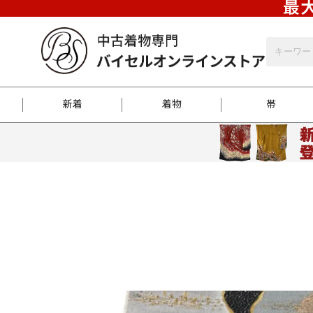
最大
新着
着物
帯
お客様に届くまで
商品お取り寄せサービ
ご注文方法のご案内
お着物がにおう時の対
和装バッグ
訪問着
袋帯
名古屋帯
振袖
反物
梱包方法のご案内
江戸小紋
紬