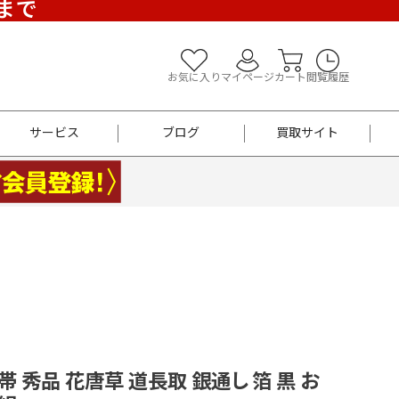
)まで
お気に入り
マイページ
カート
閲覧履歴
サービス
ブログ
買取サイト
よくあるご質問
お買い物診断
半幅帯
帯留め
お召
男性用帯
着物帯
新品
セット
袴
男性用
袋帯 秀品 花唐草 道長取 銀通し 箔 黒 お