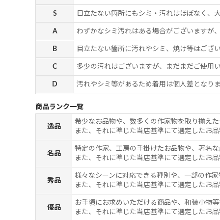
S
目立たない箇所にもシミ・汚れはほぼなく、
A
わずかなシミ汚れはある場合がございますが
B
目立たない箇所に汚れやシミ、焼け等はござ
C
多少の汚れはございますが、まだまだご使用
D
汚れやシミ等があるため着用は個人差となりま
商品ランク一覧
希少なお品物や、数多くの作家物を取り揃えた
逸品
また、それに準じた当店基準にて選定したお品
特定の作家、工房の手掛けたお品物や、著名な
名品
また、それに準じた当店基準にて選定したお品
様々なシーンに対応できる種別や、一部の作家
秀品
また、それに準じた当店基準にて選定したお品
お手頃にお求めいただける商品や、和装小物等
優品
また、それに準じた当店基準にて選定したお品