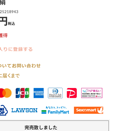
絹
25218943
税込
獲得
完売致しました