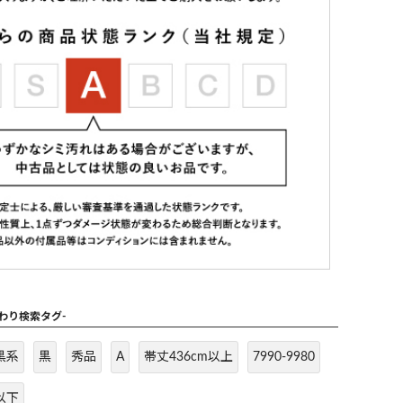
だわり検索タグ-
黒系
黒
秀品
A
帯丈436cm以上
7990-9980
以下