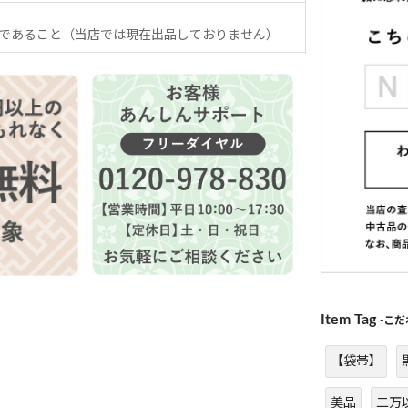
であること（当店では現在出品しておりません）
Item Tag
-こ
【袋帯】
美品
二万