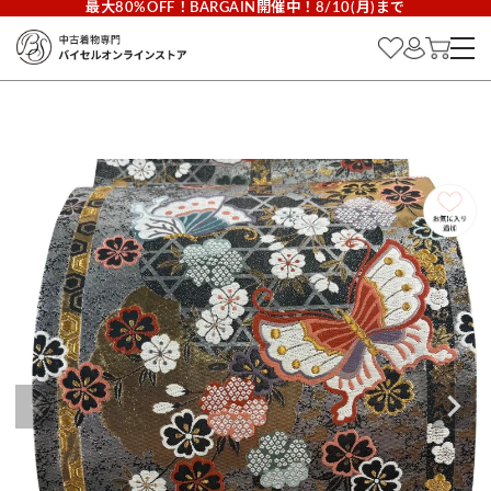
最大80%OFF！BARGAIN開催中！8/10(月)まで