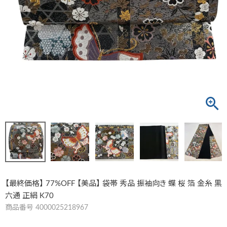
【最終価格】 77%OFF 【美品】 袋帯 秀品 振袖向き 蝶 桜 箔 金糸 黒
六通 正絹 K70
商品番号
4000025218967