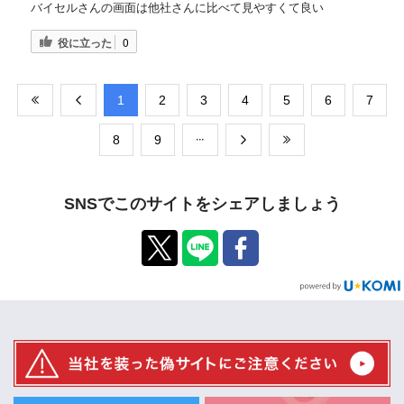
バイセルさんの画面は他社さんに比べて見やすくて良い
役に立った
0
​1
​2
​3
​4
​5
​6
​7
​8
​9
SNSでこのサイトをシェアしましょう