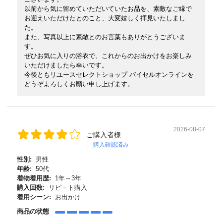
以前から気に留めていただいていたお品を、素敵なご縁で
お迎えいただけたとのこと、大変嬉しく拝見いたしまし
た。
また、写真以上に素敵とのお言葉もありがとうございま
す。
ぜひお気に入りの浴衣で、これからのお出かけをお楽しみ
いただけましたら幸いです。
今後ともリユースセレクトショップ バイセルオンラインを
どうぞよろしくお願い申し上げます。
2026-08-07
ご購入者様
購入確認済み
性別:
男性
年齢:
50代
着物着用歴:
1年～3年
購入回数:
リピ－ト購入
着用シーン:
お出かけ
商品の状態