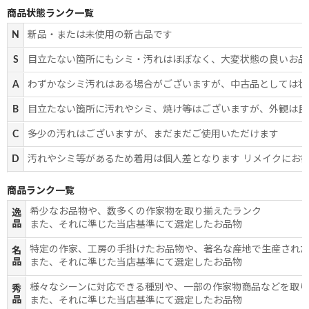
商品状態ランク一覧
N
新品・または未使用の新古品です
S
目立たない箇所にもシミ・汚れはほぼなく、大変状態の良いお品
A
わずかなシミ汚れはある場合がございますが、中古品としては状
B
目立たない箇所に汚れやシミ、焼け等はございますが、外観は良
C
多少の汚れはございますが、まだまだご使用いただけます
D
汚れやシミ等があるため着用は個人差となります リメイクにお
商品ランク一覧
希少なお品物や、数多くの作家物を取り揃えたランク
逸
品
また、それに準じた当店基準にて選定したお品物
特定の作家、工房の手掛けたお品物や、著名な産地で生産され
名
品
また、それに準じた当店基準にて選定したお品物
様々なシーンに対応できる種別や、一部の作家物商品などを取
秀
品
また、それに準じた当店基準にて選定したお品物