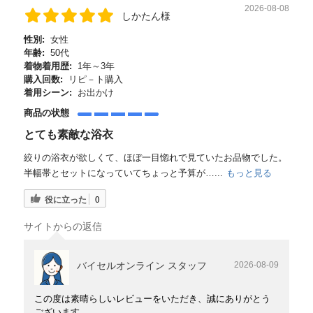
2026-08-08
しかたん様
性別:
女性
年齢:
50代
着物着用歴:
1年～3年
購入回数:
リピ－ト購入
着用シーン:
お出かけ
商品の状態
とても素敵な浴衣
絞りの浴衣が欲しくて、ほぼ一目惚れで見ていたお品物でした。
半幅帯とセットになっていてちょっと予算が…...
もっと見る
役に立った
0
サイトからの返信
バイセルオンライン スタッフ
2026-08-09
この度は素晴らしいレビューをいただき、誠にありがとう
ございます。