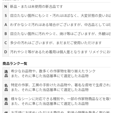
N
新品・または未使用の新古品です
S
目立たない箇所にもシミ・汚れはほぼなく、大変状態の良いお品
A
わずかなシミ汚れはある場合がございますが、中古品としては状
B
目立たない箇所に汚れやシミ、焼け等はございますが、外観は良
C
多少の汚れはございますが、まだまだご使用いただけます
D
汚れやシミ等があるため着用は個人差となります リメイクにお
商品ランク一覧
希少なお品物や、数多くの作家物を取り揃えたランク
逸
品
また、それに準じた当店基準にて選定したお品物
特定の作家、工房の手掛けたお品物や、著名な産地で生産され
名
品
また、それに準じた当店基準にて選定したお品物
様々なシーンに対応できる種別や、一部の作家物商品などを取
秀
品
また、それに準じた当店基準にて選定したお品物