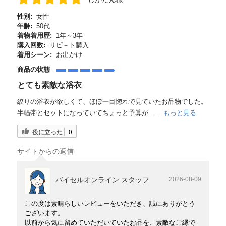
性別:
女性
年齢:
50代
着物着用歴:
1年～3年
購入回数:
リピ－ト購入
着用シーン:
お出かけ
商品の状態
とても素敵な浴衣
絞りの浴衣が欲しくて、ほぼ一目惚れで見ていたお品物でした。
半幅帯とセットになっていてちょっと予算が…...
もっと見る
役に立った
0
サイトからの返信
バイセルオンライン スタッフ
2026-08-09
この度は素晴らしいレビューをいただき、誠にありがとう
ございます。
以前から気に留めていただいていたお品を、素敵なご縁で