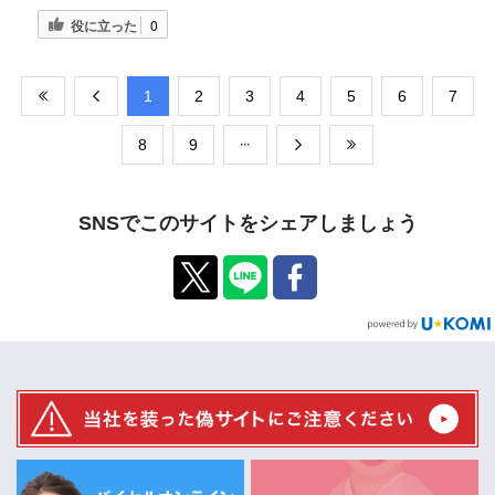
役に立った
0
​1
​2
​3
​4
​5
​6
​7
​8
​9
SNSでこのサイトをシェアしましょう