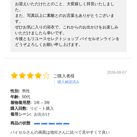
お迎えいただけたとのこと、大変嬉しく拝見いたしまし
た。
また、写真以上に素敵とのお言葉もありがとうございま
す。
ぜひお気に入りの浴衣で、これからのお出かけをお楽しみ
いただけましたら幸いです。
今後ともリユースセレクトショップ バイセルオンラインを
どうぞよろしくお願い申し上げます。
2026-08-07
ご購入者様
購入確認済み
性別:
男性
年齢:
50代
着物着用歴:
1年～3年
購入回数:
リピ－ト購入
着用シーン:
お出かけ
商品の状態
バイセルさんの画面は他社さんに比べて見やすくて良い