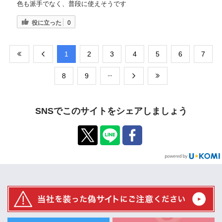
色も派手でなく、普段に使えそうです
役に立った
0
​1
​2
​3
​4
​5
​6
​7
​8
​9
SNSでこのサイトをシェアしましょう