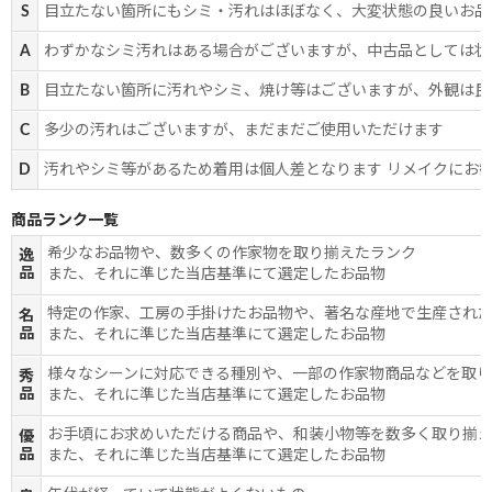
S
目立たない箇所にもシミ・汚れはほぼなく、大変状態の良いお品
A
わずかなシミ汚れはある場合がございますが、中古品としては状
B
目立たない箇所に汚れやシミ、焼け等はございますが、外観は良
C
多少の汚れはございますが、まだまだご使用いただけます
D
汚れやシミ等があるため着用は個人差となります リメイクにお
商品ランク一覧
希少なお品物や、数多くの作家物を取り揃えたランク
逸
品
また、それに準じた当店基準にて選定したお品物
特定の作家、工房の手掛けたお品物や、著名な産地で生産され
名
品
また、それに準じた当店基準にて選定したお品物
様々なシーンに対応できる種別や、一部の作家物商品などを取
秀
品
また、それに準じた当店基準にて選定したお品物
お手頃にお求めいただける商品や、和装小物等を数多く取り揃
優
品
また、それに準じた当店基準にて選定したお品物