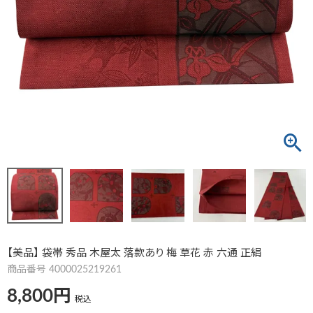
【美品】 袋帯 秀品 木屋太 落款あり 梅 草花 赤 六通 正絹
商品番号
4000025219261
8,800
税込