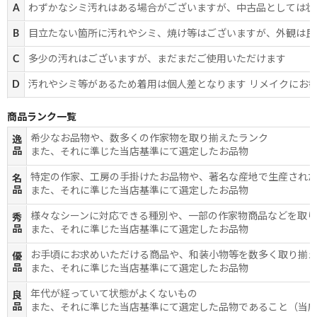
A
わずかなシミ汚れはある場合がございますが、中古品としては状
B
目立たない箇所に汚れやシミ、焼け等はございますが、外観は良
C
多少の汚れはございますが、まだまだご使用いただけます
D
汚れやシミ等があるため着用は個人差となります リメイクにお
商品ランク一覧
希少なお品物や、数多くの作家物を取り揃えたランク
逸
品
また、それに準じた当店基準にて選定したお品物
特定の作家、工房の手掛けたお品物や、著名な産地で生産され
名
品
また、それに準じた当店基準にて選定したお品物
様々なシーンに対応できる種別や、一部の作家物商品などを取
秀
品
また、それに準じた当店基準にて選定したお品物
お手頃にお求めいただける商品や、和装小物等を数多く取り揃
優
品
また、それに準じた当店基準にて選定したお品物
年代が経っていて状態がよくないもの
良
品
また、それに準じた当店基準にて選定した品物であること（当