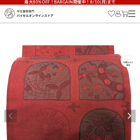
最大80%OFF！BARGAIN開催中！8/10(月)まで