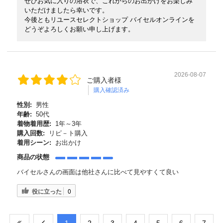
ぜひお気に入りの浴衣で、これからのお出かけをお楽しみ
いただけましたら幸いです。
今後ともリユースセレクトショップ バイセルオンラインを
どうぞよろしくお願い申し上げます。
2026-08-07
ご購入者様
購入確認済み
性別:
男性
年齢:
50代
着物着用歴:
1年～3年
購入回数:
リピ－ト購入
着用シーン:
お出かけ
商品の状態
バイセルさんの画面は他社さんに比べて見やすくて良い
役に立った
0
​1
​2
​3
​4
​5
​6
​7