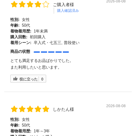
2026-08-08
ご購入者様
購入確認済み
性別:
女性
年齢:
50代
着物着用歴:
1年未満
購入回数:
初回購入
着用シーン:
卒入式・七五三, 普段使い
商品の状態
とても満足するお品ばかりでした。
また利用したいと思います。
役に立った
0
2026-08-08
しかたん様
性別:
女性
年齢:
50代
着物着用歴:
1年～3年