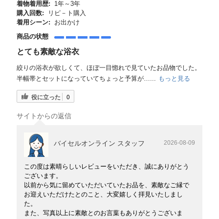
着物着用歴:
1年～3年
購入回数:
リピ－ト購入
着用シーン:
お出かけ
商品の状態
とても素敵な浴衣
絞りの浴衣が欲しくて、ほぼ一目惚れで見ていたお品物でした。
半幅帯とセットになっていてちょっと予算が…...
もっと見る
役に立った
0
サイトからの返信
バイセルオンライン スタッフ
2026-08-09
この度は素晴らしいレビューをいただき、誠にありがとう
ございます。
以前から気に留めていただいていたお品を、素敵なご縁で
お迎えいただけたとのこと、大変嬉しく拝見いたしまし
た。
また、写真以上に素敵とのお言葉もありがとうございま