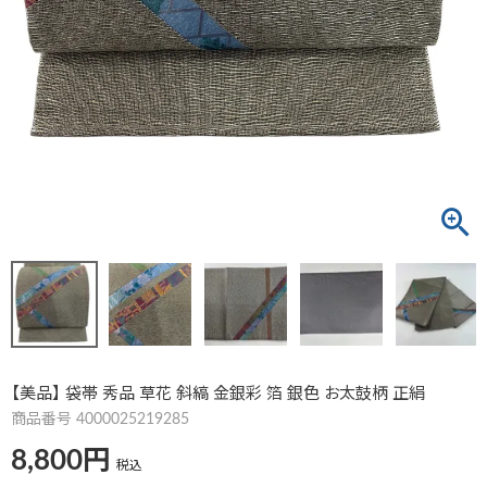
【美品】 袋帯 秀品 草花 斜縞 金銀彩 箔 銀色 お太鼓柄 正絹
商品番号
4000025219285
8,800
税込