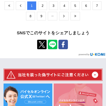
​1
​2
​3
​4
​5
​6
​7
​8
​9
SNSでこのサイトをシェアしましょう