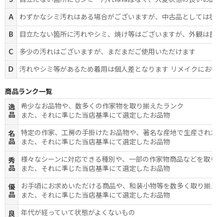
S
目立たない箇所にもシミ・汚れはほぼなく、大変状態の良いお品
A
わずかなシミ汚れはある場合がございますが、中古品としては状
B
目立たない箇所に汚れやシミ、焼け等はございますが、外観は良
C
多少の汚れはございますが、まだまだご使用いただけます
D
汚れやシミ等があるため着用は個人差となります リメイクにお
商品ランク一覧
希少なお品物や、数多くの作家物を取り揃えたランク
逸
品
また、それに準じた当店基準にて選定したお品物
特定の作家、工房の手掛けたお品物や、著名な産地で生産され
名
品
また、それに準じた当店基準にて選定したお品物
様々なシーンに対応できる種別や、一部の作家物商品などを取
秀
品
また、それに準じた当店基準にて選定したお品物
お手頃にお求めいただける商品や、和装小物等を数多く取り揃
優
品
また、それに準じた当店基準にて選定したお品物
年代が経っていて状態がよくないもの
良